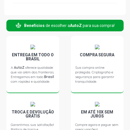
BELINA II L SW 1.6 8V CHT GASOLINA (1984 - 1986)
Benefícios
de escolher a
AutoZ
para sua compra!
BELINA II SW 1.6 8V GASOLINA (1979 - 1986)
BELINA II 4X4 SW 1.6 8V CHT EMAX GASOLINA (1985 -
1996)
ENTREGA EM TODO O
COMPRA SEGURA
BRASIL
BELINA II GL SW 1.8 8V AP (1989 - 1992)
A
AutoZ
oferece qualidade
Sua compra online
que vai além das fronteiras.
protegida. Criptografia e
Entregamos em todo
Brasil
segurança para garantir
BELINA II GLX SW 1.8 8V AP (1987 - 1992)
com rapidez e qualidade.
tranquilidade.
CORCEL 1 L SEDAN 1.3 8V GASOLINA (1969 - 1970)
CORCEL 1 GT SEDAN 1.4 8V GASOLINA (1975 - 1977)
TROCA E DEVOLUÇÃO
EM ATÉ 10X SEM
GRÁTIS
JUROS
Garantimos sua satisfação!
Compre agora e pague sem
CORCEL 1 L SEDAN 1.4 8V GASOLINA (1970 - 1977)
Política de troca e
preocupações!