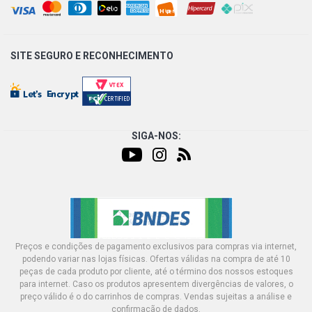
DEL REY GLX SW 1.8 8V AP (1987 - 1992)
PAMPA 4X4 PICKUP 1.6 8V AP (1989 - 1996)
SITE SEGURO E
RECONHECIMENTO
PAMPA GHIA PICKUP 1.6 8V AP (1987 - 1996)
PAMPA GL PICKUP 1.6 8V AP (1989 - 1997)
SIGA-NOS:
PAMPA L PICKUP 1.6 8V AP (1989 - 1997)
PAMPA S PICKUP 1.6 8V AP (1981 - 1983)
PAMPA 4X4 PICKUP 1.6 8V CHT EMAX GASOLINA (1985 -
Preços e condições de pagamento exclusivos para compras via internet,
1996)
podendo variar nas lojas físicas. Ofertas válidas na compra de até 10
peças de cada produto por cliente, até o término dos nossos estoques
para internet. Caso os produtos apresentem divergências de valores, o
PAMPA L PICKUP 1.6 8V CHT EMAX GASOLINA (1985 -
preço válido é o do carrinhos de compras. Vendas sujeitas a análise e
1997)
confirmação de dados.