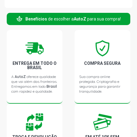
1995)
Benefícios
de escolher a
AutoZ
para sua compra!
FIORINO STD FURGAO 1.5 8V FIASA GASOLINA (1994 -
1995)
FIORINO MPI FURGAO 1.5 8V FIASA GASOLINA (1996 -
2004)
FIORINO STD FURGAO 1.5 8V FIASA SPI GASOLINA (1996
ENTREGA EM TODO O
COMPRA SEGURA
- 2001)
BRASIL
A
AutoZ
oferece qualidade
Sua compra online
que vai além das fronteiras.
protegida. Criptografia e
FIORINO STD FURGAO 1.6 8V SEVEL GASOLINA (1994 -
Entregamos em todo
Brasil
segurança para garantir
1994)
com rapidez e qualidade.
tranquilidade.
FIORINO MPI FURGAO 1.6 8V SEVEL GASOLINA (1994 -
1994)
FIORINO STD PICKUP 1.0 8V FIASA GASOLINA (1994 -
1995)