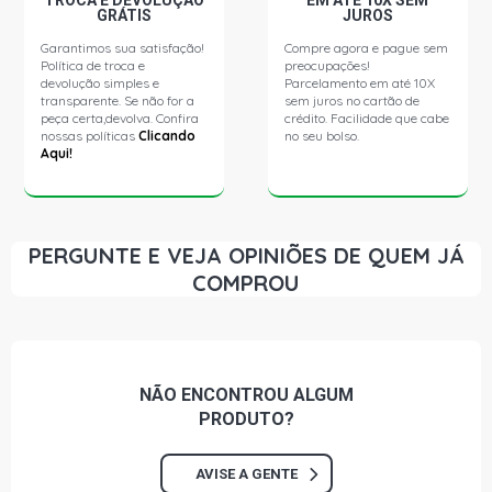
TROCA E DEVOLUÇÃO
EM ATÉ 10X SEM
GRÁTIS
JUROS
FIORINO MPI PICKUP 1.0 8V FIASA GASOLINA (1996 -
Garantimos sua satisfação!
Compre agora e pague sem
2001)
Política de troca e
preocupações!
devolução simples e
Parcelamento em até 10X
transparente. Se não for a
sem juros no cartão de
FIORINO SPI PICKUP 1.0 8V FIASA GASOLINA (1996 -
peça certa,devolva. Confira
crédito. Facilidade que cabe
2001)
nossas políticas
Clicando
no seu bolso.
Aqui!
FIORINO STD PICKUP 1.3 8V FIASA GASOLINA (1994 -
1995)
PERGUNTE E VEJA OPINIÕES DE QUEM JÁ
FIORINO STD PICKUP 1.3 8V FIRE GASOLINA (2002 -
COMPROU
2007)
FIORINO STD PICKUP 1.5 8V FIASA GASOLINA (1994 -
1995)
NÃO ENCONTROU
ALGUM
FIORINO HEAVY DUTY PICKUP 1.5 8V FIASA GASOLINA
PRODUTO?
(1996 - 2001)
AVISE A GENTE