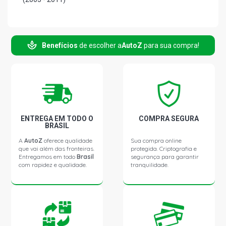
BLAZER COLINA SUV 2.4 8V FLEXPOWER FLEX (2005 -
2009)
Benefícios
de escolher a
AutoZ
para sua compra!
BLAZER COLINA SUV 2.8 8V MWM 4.07TCE DIESEL (2005
- 2010)
BLAZER DLX SUV 4.3 12V V6 GASOLINA (1996 - 2004)
ENTREGA EM TODO O
COMPRA SEGURA
BLAZER EXECUTIVE SUV 4.3 12V V6 GASOLINA (1997 -
BRASIL
2004)
A
AutoZ
oferece qualidade
Sua compra online
que vai além das fronteiras.
protegida. Criptografia e
Entregamos em todo
Brasil
segurança para garantir
S10 STD PICKUP 2.2 8V EFI GASOLINA (1995 - 2000)
com rapidez e qualidade.
tranquilidade.
S10 EFI LUXE PICKUP 2.2 8V GASOLINA (1995 - 2000)