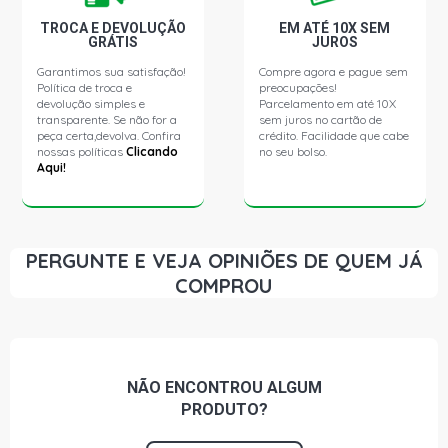
TROCA E DEVOLUÇÃO
EM ATÉ 10X SEM
GRÁTIS
JUROS
Garantimos sua satisfação!
Compre agora e pague sem
Política de troca e
preocupações!
devolução simples e
Parcelamento em até 10X
transparente. Se não for a
sem juros no cartão de
peça certa,devolva. Confira
crédito. Facilidade que cabe
nossas políticas
Clicando
no seu bolso.
Aqui!
PERGUNTE E VEJA OPINIÕES DE QUEM JÁ
COMPROU
NÃO ENCONTROU
ALGUM
PRODUTO?