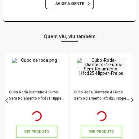
AVISE A GENTE
Quem viu, viu também
Cubo Roda Dianteiro 4 Furos
Cubo Roda Dianteiro 4 Furos
Sem Rolamento Hfcd31 Hipper
Sem Rolamento Hfcd25 Hipper
Freios
Freios
R$ 46,56
R$ 95,44
no PIX
no PIX
Ou
R$ 46,56
em até 1x de
R$ 46,56
Ou
R$ 95,44
em até 3x de
R$ 31,81
sem juros
sem juros
VER PRODUTO
VER PRODUTO