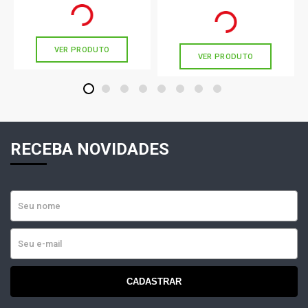
R$ 89,89
no PIX
Ou
R$ 47,67
em até 1x de
R$ 47,67
Ou
R$ 89,89
em até 2x de
R$ 44,94
sem juros
sem juros
VER PRODUTO
VER PRODUTO
1
2
3
4
5
6
7
8
RECEBA NOVIDADES
CADASTRAR