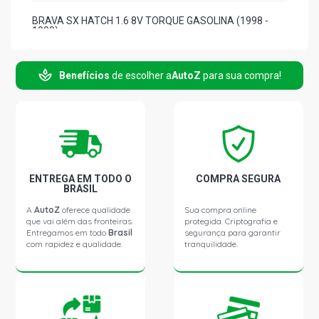
BRAVA SX HATCH 1.6 8V TORQUE GASOLINA (1998 -
1999)
BRAVA HGT HATCH 1.8 16V 183A1000 GASOLINA (2000
Benefícios
de escolher a
AutoZ
para sua compra!
- 2003)
BRAVO T-JET HATCH 1.4 16V TURBO GASOLINA (2011 -
2016)
BRAVO ABSOLUTE HATCH 1.8 16V E-TORQ FLEX (2011 -
2014)
ENTREGA EM TODO O
COMPRA SEGURA
BRASIL
A
AutoZ
oferece qualidade
Sua compra online
BRAVO ESSENCE HATCH 1.8 16V E-TORQ FLEX (2011 -
que vai além das fronteiras.
protegida. Criptografia e
2016)
Entregamos em todo
Brasil
segurança para garantir
com rapidez e qualidade.
tranquilidade.
DOBLO CARGO MINIVAN 1.3 16V FIRE GASOLINA (2002 -
2020)
DOBLO EX MINIVAN 1.3 16V FIRE GASOLINA (2002 -