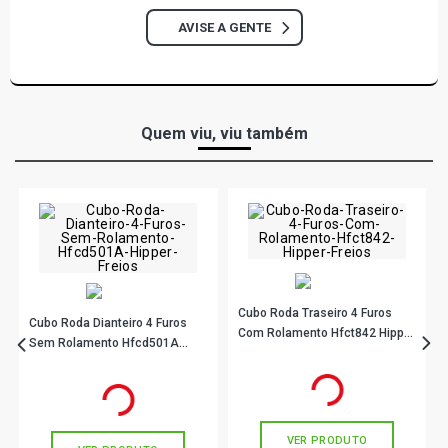
DOBLO CARGO MINIVAN 1.8 8V POWERTRAIN FLEX (2006
AVISE A GENTE
- 2021)
DOBLO ELX MINIVAN 1.8 8V POWERTRAIN FLEX (2006 -
2011)
Quem viu, viu também
DOBLO HLX MINIVAN 1.8 8V POWERTRAIN FLEX (2007 -
2011)
DOBLO ADVENTURE-TRYON MINIVAN 1.8 8V
POWERTRAIN GASOLINA (2004 - 2020)
DOBLO CARGO MINIVAN 1.8 8V POWERTRAIN GASOLINA
(2004 - 2006)
Cubo Roda Traseiro 4 Furos
Cubo Roda Dianteiro 4 Furos
Com Rolamento Hfct842 Hipper
Sem Rolamento Hfcd501A
Freios
DOBLO ELX MINIVAN 1.8 8V POWERTRAIN GASOLINA
Hipper Freios
R$ 189,90
no PIX
(2004 - 2006)
R$ 89,89
no PIX
Ou
R$ 189,90
em até 6x de
R$ 31,65
Ou
R$ 89,89
em até 2x de
R$ 44,94
sem juros
sem juros
GRAND SIENA ATTRACTIVE SEDAN 1.4 8V EVO FLEX
VER PRODUTO
(2012 - 2021)