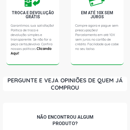
2006)
TROCA E DEVOLUÇÃO
EM ATÉ 10X SEM
GRÁTIS
JUROS
DOBLO ATTRACTIVE MINIVAN 1.4 8V FIRE FLEX (2012 -
2016)
Garantimos sua satisfação!
Compre agora e pague sem
Política de troca e
preocupações!
devolução simples e
Parcelamento em até 10X
DOBLO ELX MINIVAN 1.4 8V FIRE FLEX (2010 - 2013)
transparente. Se não for a
sem juros no cartão de
peça certa,devolva. Confira
crédito. Facilidade que cabe
nossas políticas
Clicando
no seu bolso.
Aqui!
DOBLO ELX MINIVAN 1.6 16V TORQUE GASOLINA (2002 -
2003)
DOBLO ADVENTURE MINIVAN 1.8 16V E-TORQ FLEX
(2013 - 2014)
PERGUNTE E VEJA OPINIÕES DE QUEM JÁ
COMPROU
DOBLO ESSENCE MINIVAN 1.8 16V E-TORQ FLEX (2012 -
2021)
DOBLO ADVENTURE-TRYON MINIVAN 1.8 8V
NÃO ENCONTROU
ALGUM
POWERTRAIN FLEX (2006 - 2020)
PRODUTO?