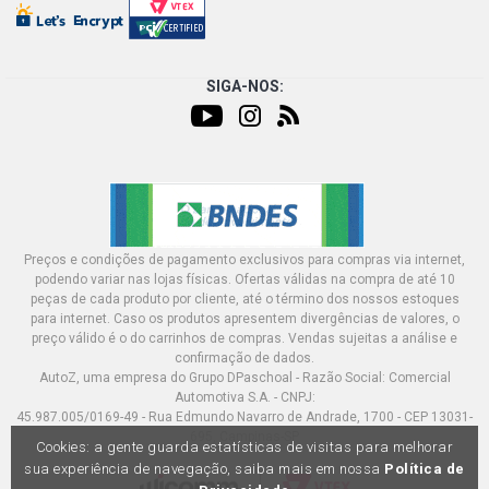
SIGA-NOS:
Preços e condições de pagamento exclusivos para compras via internet,
podendo variar nas lojas físicas. Ofertas válidas na compra de até 10
peças de cada produto por cliente, até o término dos nossos estoques
para internet. Caso os produtos apresentem divergências de valores, o
preço válido é o do carrinhos de compras. Vendas sujeitas a análise e
confirmação de dados.
AutoZ, uma empresa do Grupo DPaschoal - Razão Social: Comercial
Automotiva S.A. - CNPJ:
45.987.005/0169-49 - Rua Edmundo Navarro de Andrade, 1700 - CEP 13031-
695, Campinas-SP
Cookies: a gente guarda estatísticas de visitas para melhorar
sua experiência de navegação, saiba mais em nossa
Política de