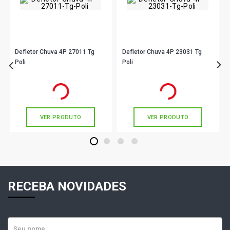
Defletor Chuva 4P 27011 Tg
Defletor Chuva 4P 23031 Tg
Poli
Poli
R$ 111,90
R$ 173,90
no PIX
no PIX
Ou
R$ 111,90
em até 3x de
R$ 37,30
Ou
R$ 173,90
em até 5x de
R$ 34,78
sem juros
sem juros
VER PRODUTO
VER PRODUTO
1
2
3
4
RECEBA NOVIDADES