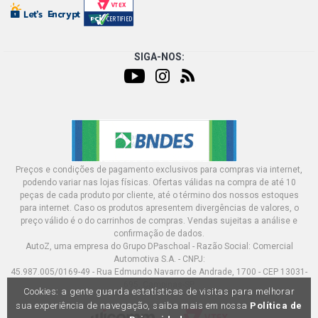
SIGA-NOS:
Preços e condições de pagamento exclusivos para compras via internet,
podendo variar nas lojas físicas. Ofertas válidas na compra de até 10
peças de cada produto por cliente, até o término dos nossos estoques
para internet. Caso os produtos apresentem divergências de valores, o
preço válido é o do carrinhos de compras. Vendas sujeitas a análise e
confirmação de dados.
AutoZ, uma empresa do Grupo DPaschoal - Razão Social: Comercial
Automotiva S.A. - CNPJ:
45.987.005/0169-49 - Rua Edmundo Navarro de Andrade, 1700 - CEP 13031-
695, Campinas-SP
Cookies: a gente guarda estatísticas de visitas para melhorar
sua experiência de navegação, saiba mais em nossa
Política de