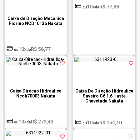
10x
R$ 77,88
ou
de
Caixa de Direção Mecânica
Fiorino NCD10136 Nakata
10x
R$ 56,77
ou
de
Caixa Direcao Hidraulica
Caixa De Direção Hidraulica
Ncdh70003 Nakata
Saveiro G6 1.6 Haste
Chavetada Nakata
Ncdh50002
10x
R$ 272,43
10x
R$ 154,10
ou
de
ou
de