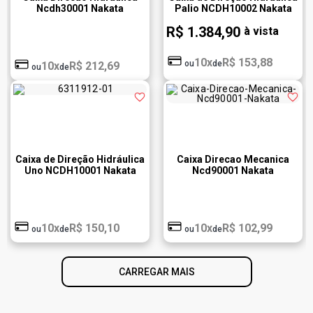
Ncdh30001 Nakata
Palio NCDH10002 Nakata
R$ 1.384,90
à vista
10x
R$ 153,88
ou
de
10x
R$ 212,69
ou
de
Caixa de Direção Hidráulica
Caixa Direcao Mecanica
Uno NCDH10001 Nakata
Ncd90001 Nakata
10x
R$ 150,10
10x
R$ 102,99
ou
de
ou
de
CARREGAR MAIS