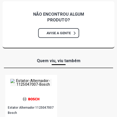
CELTA SPIRIT HATCH 1.4 8V 5N GASOLINA (2004 - 2008)
NÃO ENCONTROU
ALGUM
PRODUTO?
CELTA SUPER HATCH 1.4 8V 5N GASOLINA (2004 - 2007)
AVISE A GENTE
CORSA HATCH SUPER WIND HATCH 1.0 8V EFI
GASOLINA (1994 - 1996)
CORSA HATCH WIND MILENIUM HATCH 1.0 8V MPFI
Quem viu, viu também
GASOLINA (1996 - 2009)
CORSA HATCH STD HATCH 1.0 8V VHC GASOLINA (2002
- 2008)
CORSA HATCH BACK HATCH 1.0 8V VHC GASOLINA
(2002 - 2008)
Estator Alternador 1125047007
CORSA HATCH JOY HATCH 1.0 8V VHC GASOLINA (2005
Bosch
- 2009)