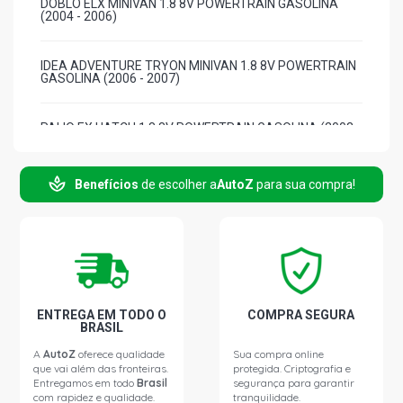
DOBLO ELX MINIVAN 1.8 8V POWERTRAIN GASOLINA
(2004 - 2006)
IDEA ADVENTURE TRYON MINIVAN 1.8 8V POWERTRAIN
GASOLINA (2006 - 2007)
PALIO EX HATCH 1.8 8V POWERTRAIN GASOLINA (2003 -
2003)
Benefícios
de escolher a
AutoZ
para sua compra!
PALIO HLX HATCH 1.8 8V POWERTRAIN GASOLINA (2004
- 2007)
PALIO WEEKEND EX SW 1.8 8V POWERTRAIN GASOLINA
(2003 - 2004)
PALIO WEEKEND STILE SW 1.8 8V POWERTRAIN
ENTREGA EM TODO O
COMPRA SEGURA
GASOLINA (2003 - 2005)
BRASIL
A
AutoZ
oferece qualidade
Sua compra online
que vai além das fronteiras.
protegida. Criptografia e
SIENA ELX SEDAN 1.8 8V POWERTRAIN GASOLINA (2003
Entregamos em todo
Brasil
segurança para garantir
- 2004)
com rapidez e qualidade.
tranquilidade.