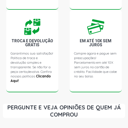
SIENA EX SEDAN 1.8 8V POWERTRAIN GASOLINA (2003 -
2005)
STILO CONNECT HATCH 1.8 8V POWERTRAIN GASOLINA
(2003 - 2007)
TROCA E DEVOLUÇÃO
EM ATÉ 10X SEM
GRÁTIS
JUROS
CELTA SUPER HATCH 1.0 8V VHC GASOLINA (2001 -
Garantimos sua satisfação!
Compre agora e pague sem
2005)
Política de troca e
preocupações!
devolução simples e
Parcelamento em até 10X
transparente. Se não for a
sem juros no cartão de
CELTA LIFE HATCH 1.0 8V VHC GASOLINA (2005 - 2008)
peça certa,devolva. Confira
crédito. Facilidade que cabe
nossas políticas
Clicando
no seu bolso.
Aqui!
CELTA SPIRIT HATCH 1.0 8V VHC GASOLINA (2002 -
2008)
CELTA ENERGY HATCH 1.4 8V 5N GASOLINA (2004 -
PERGUNTE E VEJA OPINIÕES DE QUEM JÁ
2008)
COMPROU
CELTA LIFE HATCH 1.4 8V 5N GASOLINA (2004 - 2008)