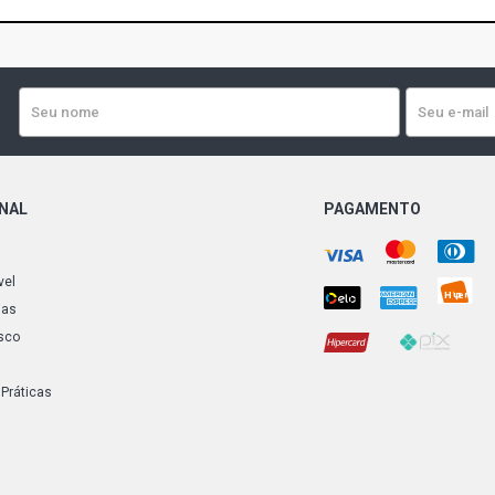
ONAL
PAGAMENTO
vel
ias
sco
 Práticas