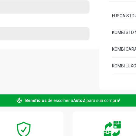
FUSCA STD S
KOMBI STD M
KOMBI CARAT
KOMBI LUXO 
Benefícios
de escolher a
AutoZ
para sua compra!