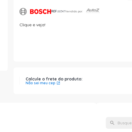
REF:
60347
Vendido por:
Clique e veja!
Calcule o frete do produto:
Não sei meu cep