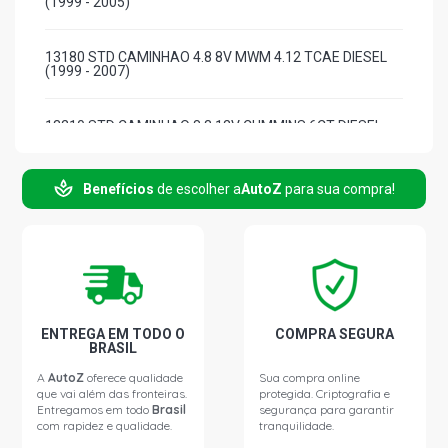
(1999 - 2005)
13180 STD CAMINHAO 4.8 8V MWM 4.12 TCAE DIESEL
(1999 - 2007)
13210 STD CAMINHAO 8.3 12V CUMMINS 6CT DIESEL
(1982 - 1996)
Benefícios
de escolher a
AutoZ
para sua compra!
14170 STD CAMINHAO 5.9 12V CUMMINS 6B 5.9T
DIESEL (1987 - 2000)
14200 STD CAMINHAO 6.4 12V MWM 6.10 NA DIESEL
(1991 - 1994)
14200 STD CAMINHAO 6.4 12V MWM 6.10 SERIE 10 TCA
ENTREGA EM TODO O
COMPRA SEGURA
DIESEL (1991 - 1994)
BRASIL
A
AutoZ
oferece qualidade
Sua compra online
que vai além das fronteiras.
protegida. Criptografia e
14200 STD ONIBUS 6.4 12V MWM 6.10 T DIESEL (1991 -
Entregamos em todo
Brasil
segurança para garantir
1994)
com rapidez e qualidade.
tranquilidade.