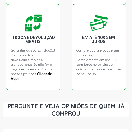
14210 STD CAMINHAO 8.3 12V CUMMINS 6CT 8.3
DIESEL (1988 - 1992)
15170 STD CAMINHAO 5.9 12V CUMMINS 6BTAA DIESEL
(2000 - 2002)
TROCA E DEVOLUÇÃO
EM ATÉ 10X SEM
GRÁTIS
JUROS
15190 STD CAMINHAO 5.9 12V CUMMINS 6BTAA 5.9
Garantimos sua satisfação!
Compre agora e pague sem
DIESEL (2001 - 2007)
Política de troca e
preocupações!
devolução simples e
Parcelamento em até 10X
transparente. Se não for a
sem juros no cartão de
16170 STD CAMINHAO 5.9 12V CUMMINS 6B 5.9T
peça certa,devolva. Confira
crédito. Facilidade que cabe
DIESEL (1988 - 1999)
nossas políticas
Clicando
no seu bolso.
Aqui!
16200 STD CAMINHAO 5.9 12V CUMMINS 6B 5.9T
DIESEL (1982 - 2006)
PERGUNTE E VEJA OPINIÕES DE QUEM JÁ
16220 STD CAMINHAO 8.3 12V CUMMINS 6CT 8.3T
COMPROU
DIESEL (1990 - 2000)
17210 STD CAMINHAO 8.3 12V CUMMINS 6CTAA DIESEL