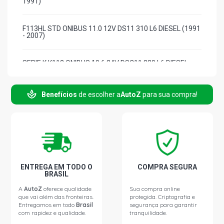
1991)
F113HL STD ONIBUS 11.0 12V DS11 310 L6 DIESEL (1991
- 2007)
SERIE K K112 ONIBUS 10.6 24V DSC11 320 L6 DIESEL
(1982 - 1991)
Benefícios
de escolher a
AutoZ
para sua compra!
SERIE K K112 ONIBUS 14.2 16V DS14 375 V8 DIESEL
(1982 - 1991)
SERIE K K113 ONIBUS 10.6 24V DSC11 320 L6 DIESEL
(1991 - 2007)
SERIE K K113 ONIBUS 11.0 12V DS11 310 L6 DIESEL
ENTREGA EM TODO O
COMPRA SEGURA
(1991 - 2007)
BRASIL
A
AutoZ
oferece qualidade
Sua compra online
que vai além das fronteiras.
protegida. Criptografia e
SERIE K KT112 ONIBUS 8.1 16V DCS14 DIESEL (1983 -
Entregamos em todo
Brasil
segurança para garantir
1991)
com rapidez e qualidade.
tranquilidade.