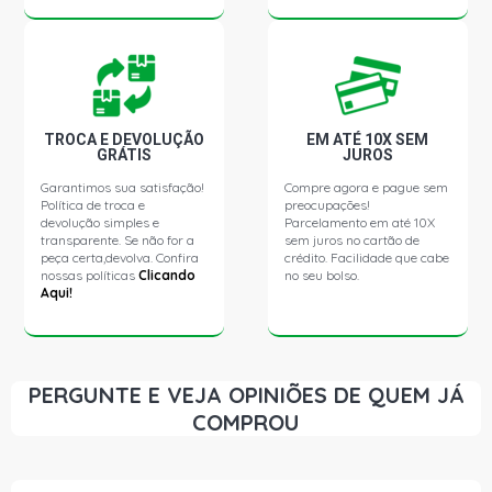
SERIE K KT113 ONIBUS 10.6 24V DSC11 320 L6 DIESEL
(1991 - 2007)
SERIE K KT113 ONIBUS 11.0 12V DS11 310 L6 DIESEL
(1991 - 2007)
TROCA E DEVOLUÇÃO
EM ATÉ 10X SEM
GRÁTIS
JUROS
L112 STD ONIBUS 11.0 12V DS11 310 L6 DIESEL (1989 -
Garantimos sua satisfação!
Compre agora e pague sem
1992)
Política de troca e
preocupações!
devolução simples e
Parcelamento em até 10X
transparente. Se não for a
sem juros no cartão de
L113 STD ONIBUS 11.0 12V DN11.01 DIESEL (1990 -
peça certa,devolva. Confira
crédito. Facilidade que cabe
2007)
nossas políticas
Clicando
no seu bolso.
Aqui!
L113 STD ONIBUS 11.0 12V DS11 310 L6 DIESEL (1990 -
2007)
PERGUNTE E VEJA OPINIÕES DE QUEM JÁ
L113CL STD ONIBUS 11.0 12V DS11 310 L6 DIESEL (1972
COMPROU
- 1989)
SERIE R R112 142 EW360 CAMINHAO 10.6 24V DSC11