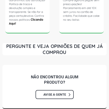
Garantimos sua satisfação!
Compre agora e pague sem
Política de troca e
preocupações!
devolução simples e
Parcelamento em até 10X
transparente. Se não for a
sem juros no cartão de
peça certa,devolva. Confira
crédito. Facilidade que cabe
nossas políticas
Clicando
no seu bolso.
Aqui!
PERGUNTE E VEJA OPINIÕES DE QUEM JÁ
COMPROU
NÃO ENCONTROU
ALGUM
PRODUTO?
AVISE A GENTE