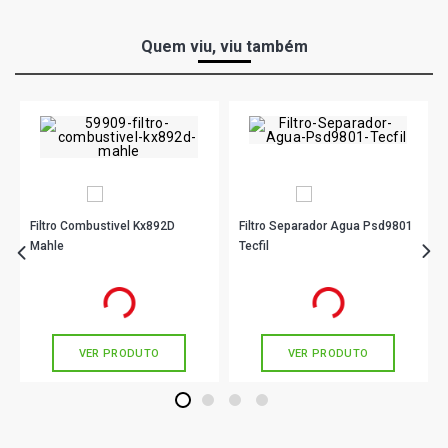
Quem viu, viu também
Filtro Combustivel Kx892D
Filtro Separador Agua Psd9801
Mahle
Tecfil
R$ 41,90
R$ 64,90
no PIX
no PIX
Ou
R$ 41,90
em até 1x de
R$ 41,90
Ou
R$ 64,90
em até 2x de
R$ 32,45
sem juros
sem juros
VER PRODUTO
VER PRODUTO
1
2
3
4