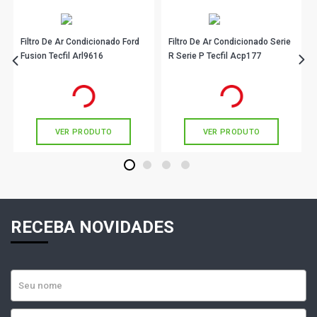
Filtro De Ar Condicionado Ford
Filtro De Ar Condicionado Serie
Fusion Tecfil Arl9616
R Serie P Tecfil Acp177
R$ 82,90
R$ 83,90
no PIX
no PIX
Ou
R$ 82,90
em até 2x de
R$ 41,45
Ou
R$ 83,90
em até 2x de
R$ 41,95
sem juros
sem juros
VER PRODUTO
VER PRODUTO
1
2
3
4
RECEBA NOVIDADES