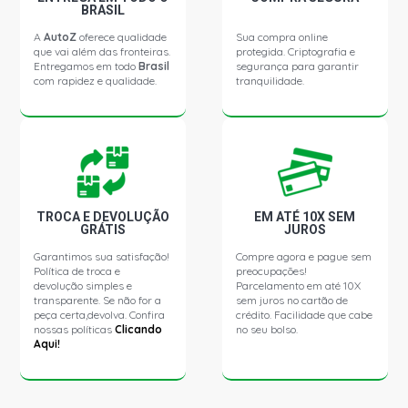
BRASIL
FIORINO STD PICKUP 1050 8V FIASA GASOLINA (1981 -
1987)
A
AutoZ
oferece qualidade
Sua compra online
que vai além das fronteiras.
protegida. Criptografia e
Entregamos em todo
Brasil
segurança para garantir
com rapidez e qualidade.
tranquilidade.
OGGI CS SEDAN 1.3 8V 127A2011 GASOLINA (1984 -
1986)
PANORAMA C SW 1.3 8V 127A2011 GASOLINA (1980 -
1986)
PANORAMA CL SW 1.3 8V 127A2011 GASOLINA (1980 -
TROCA E DEVOLUÇÃO
EM ATÉ 10X SEM
1986)
GRÁTIS
JUROS
Garantimos sua satisfação!
Compre agora e pague sem
Política de troca e
preocupações!
PANORAMA C SW 1050 8V FIASA GASOLINA (1980 -
1986)
devolução simples e
Parcelamento em até 10X
transparente. Se não for a
sem juros no cartão de
peça certa,devolva. Confira
crédito. Facilidade que cabe
nossas políticas
Clicando
no seu bolso.
PANORAMA CL SW 1050 8V FIASA GASOLINA (1980 -
Aqui!
1986)
SPAZIO L HATCH 1.3 8V 127A2011 GASOLINA (1982 -