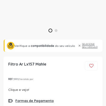
1
2
SELECIONE
Verifique a
compatibilidade
do seu veículo
SEU VEÍCULO
Filtro Ar Lx157 Mahle
REF:
59912
Vendido por:
Clique e veja!
Formas de Pagamento