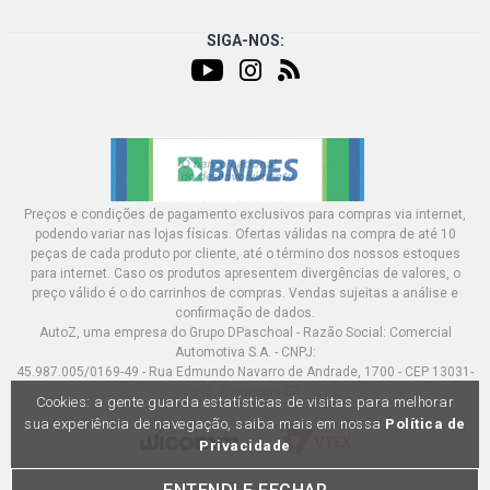
SIGA-NOS:
Preços e condições de pagamento exclusivos para compras via internet,
podendo variar nas lojas físicas. Ofertas válidas na compra de até 10
peças de cada produto por cliente, até o término dos nossos estoques
para internet. Caso os produtos apresentem divergências de valores, o
preço válido é o do carrinhos de compras. Vendas sujeitas a análise e
confirmação de dados.
AutoZ, uma empresa do Grupo DPaschoal - Razão Social: Comercial
Automotiva S.A. - CNPJ:
45.987.005/0169-49 - Rua Edmundo Navarro de Andrade, 1700 - CEP 13031-
695, Campinas-SP
Cookies: a gente guarda estatísticas de visitas para melhorar
sua experiência de navegação, saiba mais em nossa
Política de
Privacidade