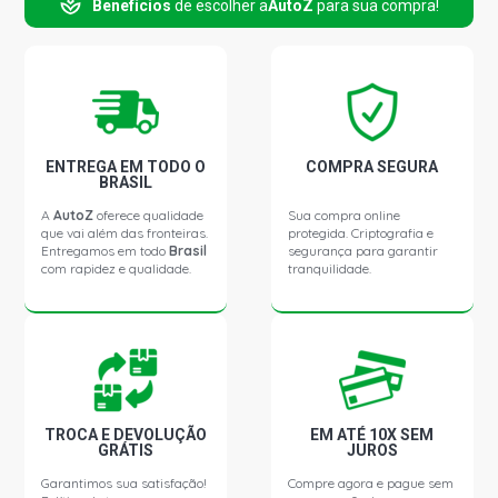
Benefícios
de escolher a
AutoZ
para sua compra!
MASTER DCI CHASSI CHASSI CURTO 2.3 16V MULTIJET
M9T 692 DIESEL (2013 - 2018)
MASTER DCI EXECUTIVE LONGO CHASSI LONGO 2.3 16V
MULTIJET M9T 692 DIESEL (2013 - 2018)
ENTREGA EM TODO O
COMPRA SEGURA
MASTER DCI EXTRA F. VITRÉ CHASSI LONGO 2.3 16V
BRASIL
MULTIJET M9T 692 DIESEL (2013 - 2018)
A
AutoZ
oferece qualidade
Sua compra online
que vai além das fronteiras.
protegida. Criptografia e
Entregamos em todo
Brasil
segurança para garantir
MASTER DCI EXTRA FURGÃO CHASSI LONGO 2.3 16V
com rapidez e qualidade.
tranquilidade.
MULTIJET M9T 692 DIESEL (2013 - 2018)
MASTER DCI FURGÃO FURGAO 2.3 16V MULTIJET M9T
692 DIESEL (2013 - 2018)
MASTER DCI GRAND F.VITRÉ CHASSI LONGO 2.3 16V
MULTIJET M9T 692 DIESEL (2013 - 2018)
TROCA E DEVOLUÇÃO
EM ATÉ 10X SEM
GRÁTIS
JUROS
Garantimos sua satisfação!
Compre agora e pague sem
MASTER DCI GRAND FURGÃO CHASSI LONGO 2.3 16V