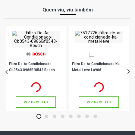
Quem viu, viu também
Filtro De Ar Condicionado
Filtro De Ar Condicionado Ka
Cb0543 0986Bf0543 Bosch
Metal Leve La906
R$ 26,90
R$ 35,11
no PIX
no PIX
Ou
R$ 26,90
em até 1x de
R$ 26,90
Ou
R$ 35,11
em até 1x de
R$ 35,11
sem juros
sem juros
VER PRODUTO
VER PRODUTO
1
2
3
4
5
6
7
8