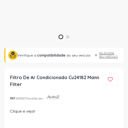
1
2
SELECIONE
Verifique a
compatibilidade
do seu veículo
SEU VEÍCULO
Filtro De Ar Condicionado Cu24182 Mann
Filter
REF:
6316327
Vendido por:
Clique e veja!