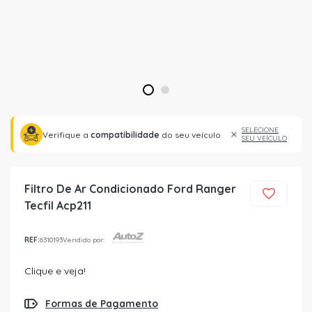
1
2
SELECIONE
Verifique a
compatibilidade
do seu veículo
SEU VEÍCULO
Filtro De Ar Condicionado Ford Ranger
Tecfil Acp211
REF:
6310193
Vendido por:
Clique e veja!
Formas de Pagamento