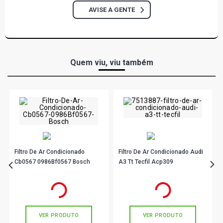
AVISE A GENTE
Quem viu, viu também
Filtro De Ar Condicionado
Filtro De Ar Condicionado Audi
Cb0567 0986Bf0567 Bosch
A3 Tt Tecfil Acp309
R$ 43,90
R$ 47,90
no PIX
no PIX
Ou
R$ 43,90
em até 1x de
R$ 43,90
Ou
R$ 47,90
em até 1x de
R$ 47,90
sem juros
sem juros
VER PRODUTO
VER PRODUTO