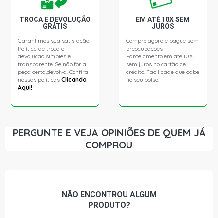
MERIVA SS MINIVAN 1.8 8V FLEXPOWER FLEX (2006 -
2009)
TROCA E DEVOLUÇÃO
EM ATÉ 10X SEM
GRÁTIS
JUROS
Garantimos sua satisfação!
Compre agora e pague sem
MERIVA EXPRESS EASYTRONIC MINIVAN 1.8 8V
Política de troca e
preocupações!
FLEXPOWER FLEX (2009 - 2012)
devolução simples e
Parcelamento em até 10X
transparente. Se não for a
sem juros no cartão de
peça certa,devolva. Confira
crédito. Facilidade que cabe
nossas políticas
Clicando
no seu bolso.
Aqui!
PERGUNTE E VEJA OPINIÕES DE QUEM JÁ
COMPROU
NÃO ENCONTROU
ALGUM
PRODUTO?