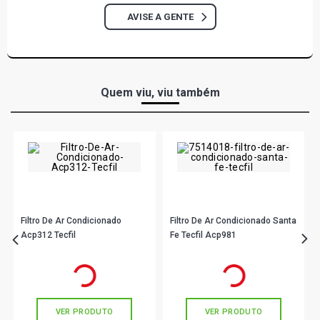
AVISE A GENTE
Quem viu, viu também
Filtro De Ar Condicionado
Filtro De Ar Condicionado Santa
Acp312 Tecfil
Fe Tecfil Acp981
R$ 32,90
R$ 38,90
no PIX
no PIX
Ou
R$ 32,90
em até 1x de
R$ 32,90
Ou
R$ 38,90
em até 1x de
R$ 38,90
sem juros
sem juros
VER PRODUTO
VER PRODUTO