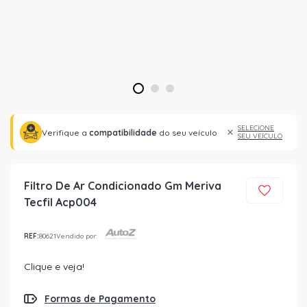
1
2
3
SELECIONE
Verifique a
compatibilidade
do seu veículo
SEU VEÍCULO
Filtro De Ar Condicionado Gm Meriva
Tecfil Acp004
REF:
80621
Vendido por:
Clique e veja!
Formas de Pagamento