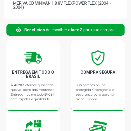
MERIVA CD MINIVAN 1.8 8V FLEXPOWER FLEX (2004 -
2004)
MERIVA JOY MINIVAN 1.8 8V FLEXPOWER FLEX (2005 -
2008)
Benefícios
de escolher a
AutoZ
para sua compra!
MERIVA MAXX MINIVAN 1.8 8V FLEXPOWER FLEX (2005 -
2008)
MERIVA PREMIUM MINIVAN 1.8 8V FLEXPOWER FLEX
(2005 - 2012)
ENTREGA EM TODO O
COMPRA SEGURA
BRASIL
MERIVA STD MINIVAN 1.8 8V GASOLINA (2003 - 2004)
A
AutoZ
oferece qualidade
Sua compra online
que vai além das fronteiras.
protegida. Criptografia e
Entregamos em todo
Brasil
segurança para garantir
com rapidez e qualidade.
tranquilidade.
MERIVA CD MINIVAN 1.8 8V GASOLINA (2003 - 2004)
MERIVA COLLECTION MINIVAN 1.4 8V ECONOFLEX N14YF
FLEX (2012 - 2012)