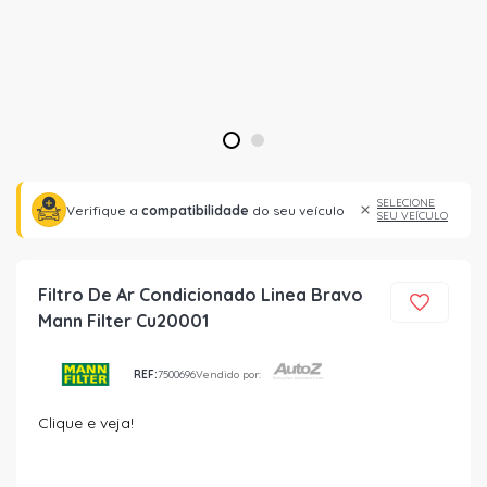
1
2
SELECIONE
Verifique a
compatibilidade
do seu veículo
SEU VEÍCULO
Filtro De Ar Condicionado Linea Bravo
Mann Filter Cu20001
REF:
7500696
Vendido por:
Clique e veja!