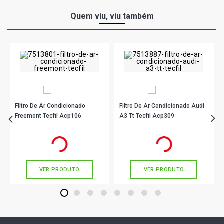
Quem viu, viu também
Filtro De Ar Condicionado
Filtro De Ar Condicionado Audi
Freemont Tecfil Acp106
A3 Tt Tecfil Acp309
R$ 28,90
R$ 47,90
no PIX
no PIX
Ou
R$ 28,90
em até 1x de
R$ 28,90
Ou
R$ 47,90
em até 1x de
R$ 47,90
sem juros
sem juros
VER PRODUTO
VER PRODUTO
1
2
3
4
5
6
7
8