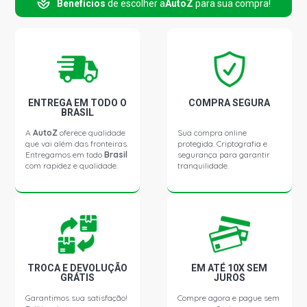
Benefícios
de escolher a
AutoZ
para sua compra!
PUNTO T-JET HATCH 1.4 16V TURBO GASOLINA (2009 -
2016)
PUNTO STD HATCH 1.4 8V FIRE FLEX (2007 - 2011)
ENTREGA EM TODO O
COMPRA SEGURA
BRASIL
PUNTO ATTRACTIVE HATCH 1.4 8V FIRE FLEX (2011 -
2017)
A
AutoZ
oferece qualidade
Sua compra online
que vai além das fronteiras.
protegida. Criptografia e
Entregamos em todo
Brasil
segurança para garantir
com rapidez e qualidade.
tranquilidade.
PUNTO ELX HATCH 1.4 8V FIRE FLEX (2007 - 2011)
PUNTO ESSENCE HATCH 1.6 16V E-TORQ FLEX (2011 -
2017)
PUNTO ESSENCE HATCH 1.8 16V E-TORQ FLEX (2011 -
2013)
TROCA E DEVOLUÇÃO
EM ATÉ 10X SEM
GRÁTIS
JUROS
Garantimos sua satisfação!
Compre agora e pague sem
PUNTO SPORTING HATCH 1.8 16V E-TORQ FLEX (2011 -