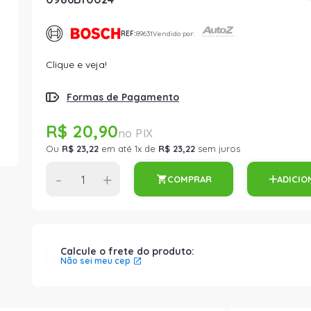
REF:
89631
Vendido por:
Clique e veja!
Formas de Pagamento
R$ 20,90
Ou
R$ 23,22
em até 1x de
R$ 23,22
sem juros
-
+
COMPRAR
ADICIO
Calcule o frete do produto:
Não sei meu cep