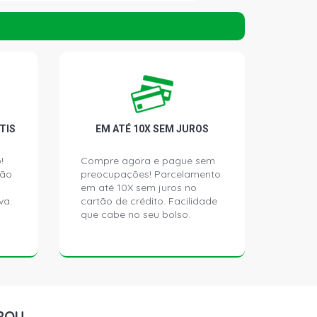
ILVER HATCH 1.0 16V GASOLINA (2001
ON HATCH 1.0 16V GASOLINA (2001 -
ION HATCH 1.0 16V GASOLINA (2001 -
TIS
EM ATÉ 10X SEM JUROS
!
Compre agora e pague sem
ção
preocupações! Parcelamento
HATCH 1.0 16V GASOLINA (2001 -
em até 10X sem juros no
va.
cartão de crédito. Facilidade
que cabe no seu bolso.
 HATCH 1.0 16V GASOLINA (2003 -
 HATCH 1.4 8V TU3JP(KFW) GASOLINA
)
ROU