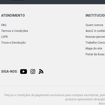
ATENDIMENTO
INSTITUCI
FAQ
Quem somos
Termos e Condições
AutoZ é confiá
LGPD
Nossas parcer
Troca e Devolução
Trabalhe Cono
Mapa do site
Portal de Boas
SIGA-NOS:
Preços e condições de pagamento exclusivos para compras via internet, poden
produtos apresentem divergênc
Auto