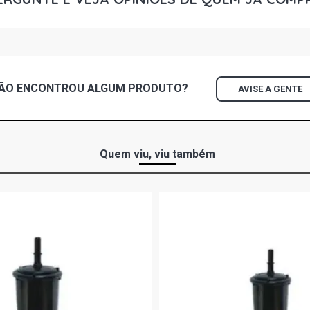
206 PRESEN
2005)
206 FELINE 
2005)
ÃO ENCONTROU
ALGUM
PRODUTO?
AVISE A GENTE
206 PASSIO
(2001 - 2004
206 PRESEN
Quem viu, viu também
2005)
206 QUICKS
- 2004)
206 RALLYE 
2005)
206 SOLEIL 
2004)