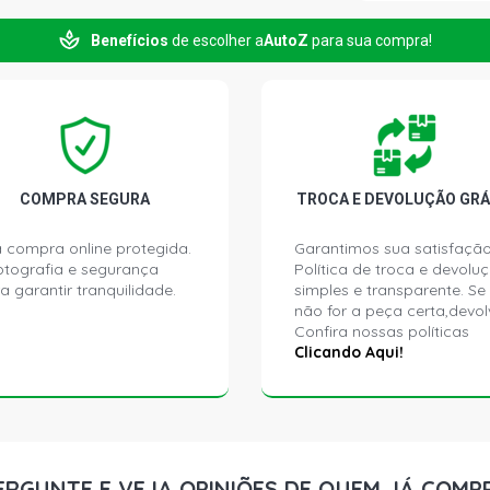
Benefícios
de escolher a
AutoZ
para sua compra!
206 QUICKS
- 2004)
206 SELECTI
2005)
206 SENSAT
COMPRA SEGURA
TROCA E DEVOLUÇÃO GRÁ
2005)
 compra online protegida.
Garantimos sua satisfação
ptografia e segurança
Política de troca e devolu
206 SOLEIL 
a garantir tranquilidade.
simples e transparente. Se
2004)
não for a peça certa,devol
Confira nossas políticas
206 TECHNO
Clicando Aqui!
2004)
206 FELINE
(2004 - 2005
ERGUNTE E VEJA OPINIÕES DE QUEM JÁ COMP