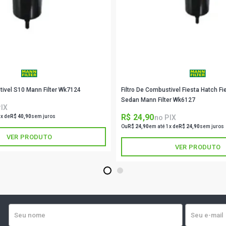
206 TECHNO
2005)
206 PASSIO
GASOLINA (2
tivel S10 Mann Filter Wk7124
Filtro De Combustivel Fiesta Hatch F
206 SELECTI
2001)
Sedan Mann Filter Wk6127
PIX
R$ 24,90
no PIX
1x de
R$ 40,90
sem juros
206 SOLEIL 
Ou
R$ 24,90
em até 1x de
R$ 24,90
sem juros
2001)
VER PRODUTO
VER PRODUTO
1
2