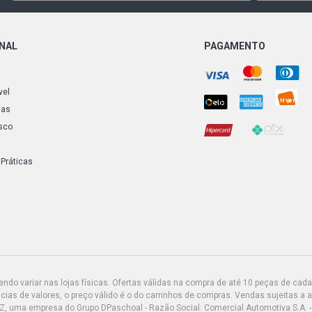
ONAL
PAGAMENTO
vel
ias
sco
 Práticas
do variar nas lojas físicas. Ofertas válidas na compra de até 10 peças de cada 
ias de valores, o preço válido é o do carrinhos de compras. Vendas sujeitas a 
Z, uma empresa do Grupo DPaschoal - Razão Social: Comercial Automotiva S.A. -