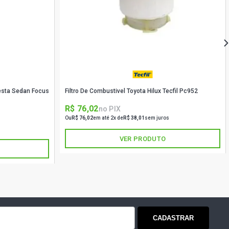
 HATCH 1.6 16V GASOLINA (2003 -
N HATCH 1.6 8V TU5JP4(NFZ)
001 - 2001)
iesta Sedan Focus
Filtro De Combustivel Toyota Hilux Tecfil Pc952
ON HATCH 1.6 8V GASOLINA (2001 -
R$ 76,02
no PIX
Ou
R$ 76,02
em até 2x de
R$ 38,01
sem juros
HATCH 1.6 8V GASOLINA (2001 -
VER PRODUTO
CADASTRAR