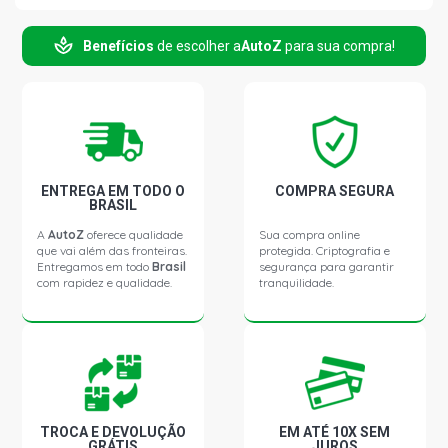
POLO STD HATCH 1.6 8V EA111 GASOLINA (2002 -
2005)
Benefícios
de escolher a
AutoZ
para sua compra!
POLO OURO HATCH 1.6 8V EA111 GASOLINA (2002 -
2005)
POLO STD HATCH 1.6 8V VHT EA111 CCRA L4 FLEX
(2010 - 2016)
ENTREGA EM TODO O
COMPRA SEGURA
BRASIL
POLO STD HATCH 2.0 8V BBX GASOLINA (2002 - 2006)
A
AutoZ
oferece qualidade
Sua compra online
que vai além das fronteiras.
protegida. Criptografia e
Entregamos em todo
Brasil
segurança para garantir
POLO COMFORT HATCH 2.0 8V BBX GASOLINA (2002 -
com rapidez e qualidade.
tranquilidade.
2007)
POLO STD SEDAN 1.6 8V EA111 GASOLINA (2002 -
2005)
POLO STD SEDAN 1.6 8V VHT EA111 CCRA L4 FLEX
(2010 - 2016)
TROCA E DEVOLUÇÃO
EM ATÉ 10X SEM
GRÁTIS
JUROS