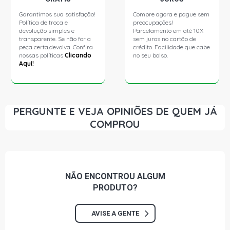
Garantimos sua satisfação!
Compre agora e pague sem
A3 SPORT HATCH 2.0 16V TFSI GASOLINA (2007 - 2013)
Política de troca e
preocupações!
devolução simples e
Parcelamento em até 10X
transparente. Se não for a
sem juros no cartão de
TT ROADSTER S-TRONIC CONVERSIVEL 2.0 16V TFSI
peça certa,devolva. Confira
crédito. Facilidade que cabe
GASOLINA (2007 - 2018)
nossas políticas
Clicando
no seu bolso.
Aqui!
POLO STD SEDAN 2.0 8V GASOLINA (2002 - 2007)
POLO COMFORTLINE SEDAN 2.0 8V FLEX (2003 - 2006)
PERGUNTE E VEJA OPINIÕES DE QUEM JÁ
COMPROU
NÃO ENCONTROU
ALGUM
PRODUTO?
AVISE A GENTE