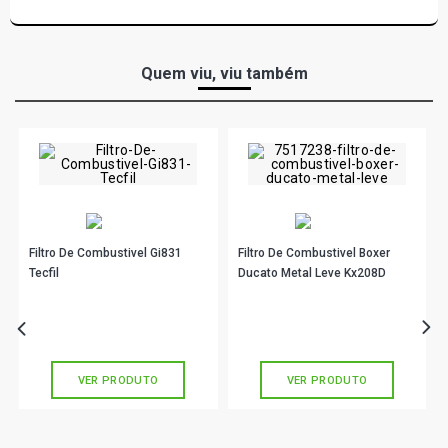
Quem viu, viu também
Filtro De Combustivel Gi831
Filtro De Combustivel Boxer
Tecfil
Ducato Metal Leve Kx208D
R$ 93,90
R$ 96,90
no PIX
no PIX
Ou
R$ 93,90
em até 3x de
R$ 31,30
Ou
R$ 96,90
em até 3x de
R$ 32,30
sem juros
sem juros
VER PRODUTO
VER PRODUTO