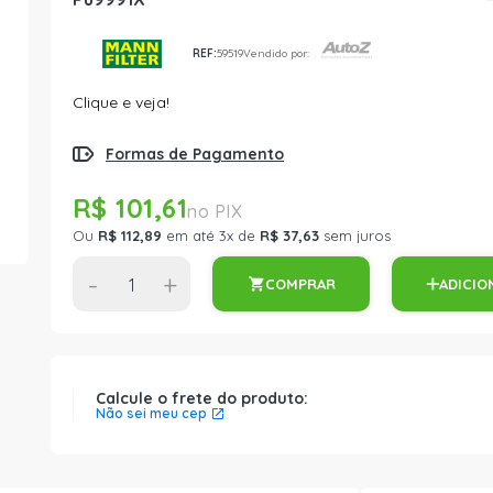
REF:
59519
Vendido por:
Clique e veja!
Formas de Pagamento
R$ 101,61
Ou
R$ 112,89
em até 3x de
R$ 37,63
sem juros
-
+
COMPRAR
ADICIO
Calcule o frete do produto:
Não sei meu cep