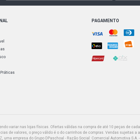
ACTROS 264
BLUETEC V6 
ONAL
PAGAMENTO
ACTROS 484
BLUETEC V6 
vel
ATRON 1635
ias
BLUETEC DIE
sco
AXOR 2535 
BLUETEC DIE
 Práticas
AXOR 2536 
BLUETEC DIE
AXOR 2036 
BLUETEC DIE
do variar nas lojas físicas. Ofertas válidas na compra de até 10 peças de cada 
AXOR 2041 
ias de valores, o preço válido é o do carrinhos de compras. Vendas sujeitas a 
BLUETEC DIE
Z, uma empresa do Grupo DPaschoal - Razão Social: Comercial Automotiva S.A. -