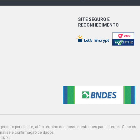
6 LS CAMINHAO 12.0 24V OM501LA
DIESEL (2012 - 2016)
SITE SEGURO E
4K CAMINHAO 12.0 24V OM501LA
RECONHECIMENTO
DIESEL (2008 - 2011)
 CAMINHAO 12.0 24V OM457LA
SEL (2012 - 2020)
S CAMINHAO 12.0 24V OM457LA
SEL (2009 - 2013)
S CAMINHAO 12.0 24V OM457LA
SEL (2012 - 2020)
S CAMINHAO 12.0 24V OM457LA
SEL (2011 - 2020)
produto por cliente, até o término dos nossos estoques para internet. Caso os
S CAMINHAO 12.0 24V OM457LA
análise e confirmação de dados.
SEL (2011 - 2020)
 CNPJ: