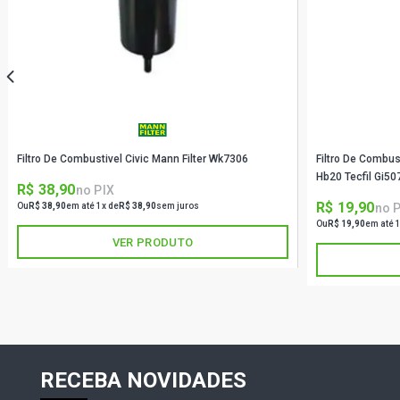
Filtro De Combustivel Civic Mann Filter Wk7306
Filtro De Combus
Hb20 Tecfil Gi50
R$ 38,90
no PIX
R$ 19,90
no 
Ou
R$ 38,90
em até 1x de
R$ 38,90
sem juros
Ou
R$ 19,90
em até 
VER PRODUTO
RECEBA NOVIDADES