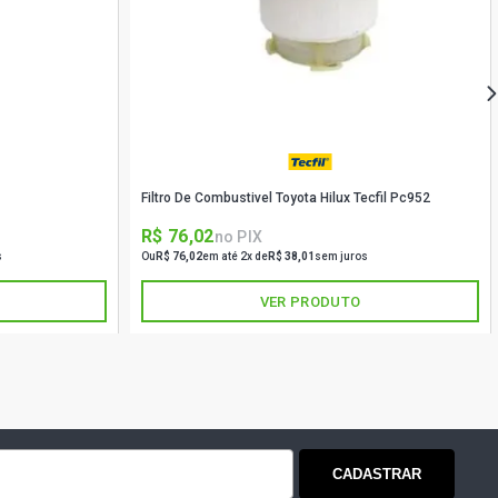
 CAMINHAO 12.0 24V OM457LA
8 - 2006)
NIBUS 12.0 24V OM457LA DIESEL
)
Filtro De Combustivel Toyota Hilux Tecfil Pc952
NIBUS 12.0 24V OM457LA DIESEL
)
R$ 76,02
no PIX
s
Ou
R$ 76,02
em até 2x de
R$ 38,01
sem juros
CAMINHAO 12.0 24V OM457E DIESEL
)
VER PRODUTO
CAMINHAO 12.0 24V OM457LA DIESEL
)
6 LS CAMINHAO 12.0 24V OM501LA
DIESEL (2012 - 2020)
CADASTRAR