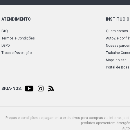
ATENDIMENTO
INSTITUCI
FAQ
Quem somos
Termos e Condições
AutoZ é confiá
LGPD
Nossas parcer
Troca e Devolução
Trabalhe Cono
Mapa do site
Portal de Boas
SIGA-NOS:
Preços e condições de pagamento exclusivos para compras via internet, poden
produtos apresentem divergênc
Auto