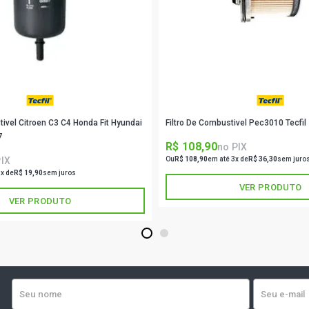
LS2638 STD
DIESEL (199
O400 RSD O
(1994 - 1999
tivel Citroen C3 C4 Honda Fit Hyundai
Filtro De Combustivel Pec3010 Tecfil
O500 STD O
(2000 - 2007
7
R$ 108,90
no PIX
PIX
Ou
R$ 108,90
em até 3x de
R$ 36,30
sem juro
S1938 STD 
1x de
R$ 19,90
sem juros
(1999 - 2006
VER PRODUTO
VER PRODUTO
S1944 STD 
(2003 - 2005
1
2
ACTROS 254
BLUETEC V6 