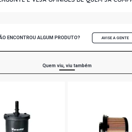
AXOR 4140 
BLUETEC DIE
AXOR 4141 
DIESEL (200
ÃO ENCONTROU
ALGUM
PRODUTO?
AVISE A GENTE
AXOR 2644S
BLUETEC DIE
L2638 STD 
Quem viu, viu também
(1998 - 2006
LK2638 STD
DIESEL (199
LS1634 STD
DIESEL (200
LS1938 STD
DIESEL (199