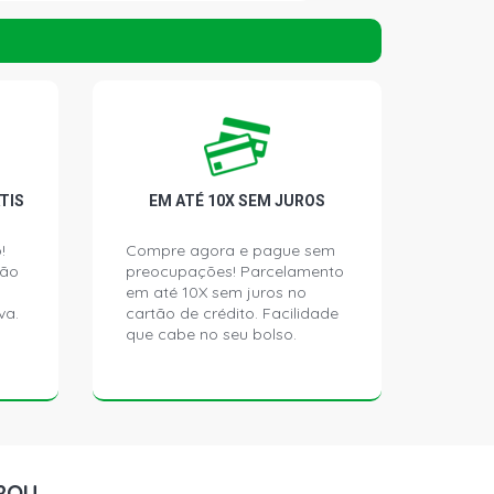
S CAMINHAO 12.0 24V OM457LA
SEL (2005 - 2015)
CAMINHAO 12.0 24V OM457LA
SEL (2005 - 2016)
K CAMINHAO 12.0 24V OM457LA
TIS
EM ATÉ 10X SEM JUROS
5 - 2007)
!
Compre agora e pague sem
ção
preocupações! Parcelamento
CAMINHAO 12.0 24V OM457LA
SEL (2005 - 2015)
em até 10X sem juros no
va.
cartão de crédito. Facilidade
que cabe no seu bolso.
K CAMINHAO 12.0 24V OM457LA
IESEL (2006 - 2012)
S CAMINHAO 12.0 24V OM457LA
5 - 2012)
ROU