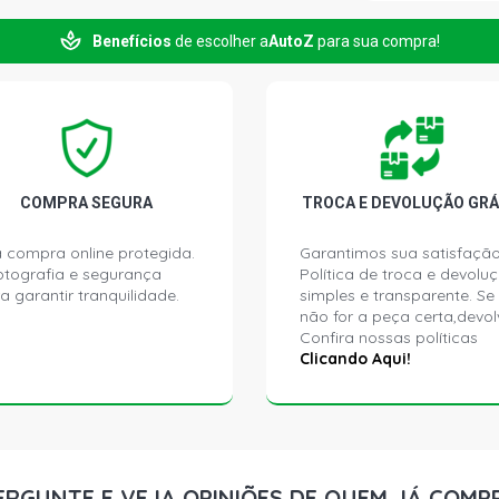
Benefícios
de escolher a
AutoZ
para sua compra!
AXOR 2640 
BLUETEC DIE
AXOR 3340 
BLUETEC DIE
AXOR 3340 
COMPRA SEGURA
TROCA E DEVOLUÇÃO GRÁ
DIESEL (200
 compra online protegida.
Garantimos sua satisfação
ptografia e segurança
Política de troca e devolu
AXOR 3344 
a garantir tranquilidade.
simples e transparente. Se
BLUETEC DIE
não for a peça certa,devol
Confira nossas políticas
AXOR 3344 
Clicando Aqui!
BLUETEC 5 D
AXOR 3344 
DIESEL (200
ERGUNTE E VEJA OPINIÕES DE QUEM JÁ COMP