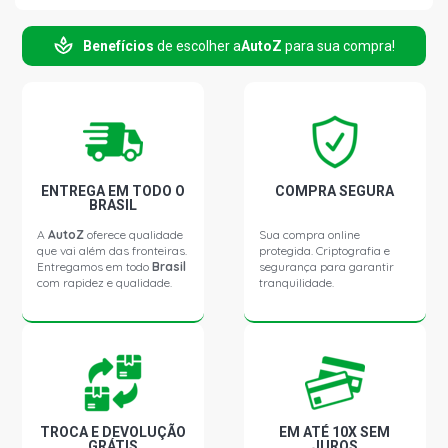
Benefícios
de escolher a
AutoZ
para sua compra!
S10 SERTOES PICKUP 2.8 8V MWM 4.07TCA DIESEL
(2002 - 2006)
S10 STD PICKUP 2.8 8V MWM 4.07TCA DIESEL (2002 -
2005)
S10 COLINA PICKUP 2.8 8V MWM 4.07TCE DIESEL (2005 -
ENTREGA EM TODO O
COMPRA SEGURA
2012)
BRASIL
A
AutoZ
oferece qualidade
Sua compra online
que vai além das fronteiras.
protegida. Criptografia e
S10 TORNADO PICKUP 2.8 8V MWM 4.07TCE DIESEL
Entregamos em todo
Brasil
segurança para garantir
(2005 - 2011)
com rapidez e qualidade.
tranquilidade.
TROCA E DEVOLUÇÃO
EM ATÉ 10X SEM
GRÁTIS
JUROS