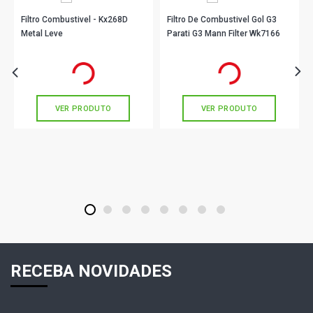
Filtro Combustivel - Kx268D
Filtro De Combustivel Gol G3
Metal Leve
Parati G3 Mann Filter Wk7166
R$ 37,39
R$ 53,90
no PIX
no PIX
Ou
R$ 37,39
em até 1x de
R$ 37,39
Ou
R$ 53,90
em até 1x de
R$ 53,90
sem juros
sem juros
VER PRODUTO
VER PRODUTO
1
2
3
4
5
6
7
8
RECEBA NOVIDADES