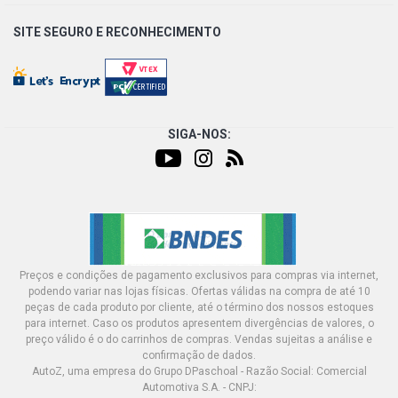
PALIO ELX HATCH 1.0 8V FIRE GASOLINA (2004 - 2007)
COMBUSTIVEL GASOLINA
SITE SEGURO E
RECONHECIMENTO
PALIO EX HATCH 1.0 8V FIRE GASOLINA (2001 - 2008)
COMBUSTIVEL GASOLINA
PALIO MPI HATCH 1.0 8V FIRE GASOLINA (2000 - 2005)
SIGA-NOS:
COMBUSTIVEL GASOLINA
PALIO TROFEO HATCH 1.0 8V FIRE GASOLINA (2003 -
2009) COMBUSTIVEL GASOLINA
PALIO YOUNG HATCH 1.0 8V FIRE GASOLINA (2002 -
2002) COMBUSTIVEL GASOLINA
Preços e condições de pagamento exclusivos para compras via internet,
podendo variar nas lojas físicas. Ofertas válidas na compra de até 10
peças de cada produto por cliente, até o término dos nossos estoques
PALIO ELX HATCH 1.3 16V FIRE GASOLINA (2000 - 2000)
COMBUSTIVEL GASOLINA
para internet. Caso os produtos apresentem divergências de valores, o
preço válido é o do carrinhos de compras. Vendas sujeitas a análise e
confirmação de dados.
PALIO EX HATCH 1.3 16V FIRE GASOLINA (2000 - 2000)
AutoZ, uma empresa do Grupo DPaschoal - Razão Social: Comercial
COMBUSTIVEL GASOLINA
Automotiva S.A. - CNPJ: