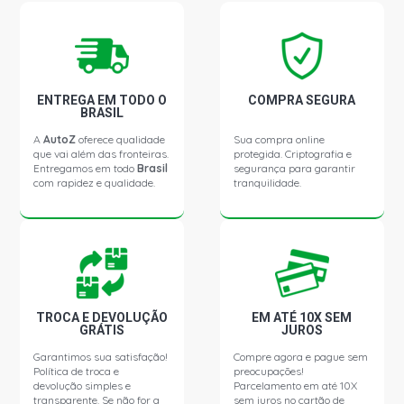
BRAVA SX HATCH 1.6 8V TORQUE GASOLINA (1999 -
1999) COMBUSTIVEL GASOLINA
BRAVA HGT HATCH 1.8 16V 183A1000 GASOLINA (2000
ENTREGA EM TODO O
COMPRA SEGURA
- 2003) COMBUSTIVEL GASOLINA
BRASIL
A
AutoZ
oferece qualidade
Sua compra online
que vai além das fronteiras.
protegida. Criptografia e
DOBLO CARGO MINIVAN 1.3 16V FIRE GASOLINA (2002 -
Entregamos em todo
Brasil
segurança para garantir
2020) COMBUSTIVEL GASOLINA
com rapidez e qualidade.
tranquilidade.
DOBLO EX MINIVAN 1.3 16V FIRE GASOLINA (2002 -
2006) COMBUSTIVEL GASOLINA
DOBLO ELX MINIVAN 1.6 16V TORQUE GASOLINA (2002 -
2003) COMBUSTIVEL GASOLINA
TROCA E DEVOLUÇÃO
EM ATÉ 10X SEM
GRÁTIS
JUROS
DOBLO ADVENTURE-TRYON MINIVAN 1.8 8V
Garantimos sua satisfação!
Compre agora e pague sem
POWERTRAIN FLEX (2006 - 2020) COMBUSTIVEL
Política de troca e
preocupações!
GASOLINA
devolução simples e
Parcelamento em até 10X
transparente. Se não for a
sem juros no cartão de