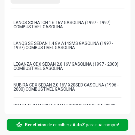
LANOS SX HATCH 1.6 16V GASOLINA (1997 - 1997)
COMBUSTIVEL GASOLINA
LANOS SE SEDAN 1.4 8V A14SMS GASOLINA (1997 -
1997) COMBUSTIVEL GASOLINA
LEGANZA CDX SEDAN 2.0 16V GASOLINA (1997 - 2000)
COMBUSTIVEL GASOLINA
NUBIRA CDX SEDAN 2.0 16V X20SED GASOLINA (1996 -
2000) COMBUSTIVEL GASOLINA
BRAVA ELX HATCH 1.6 16V TORQUE GASOLINA (2000 -
2003) COMBUSTIVEL GASOLINA
Benefícios
de escolher a
AutoZ
para sua compra!
BRAVA SX HATCH 1.6 16V TORQUE GASOLINA (2000 -
2003) COMBUSTIVEL GASOLINA