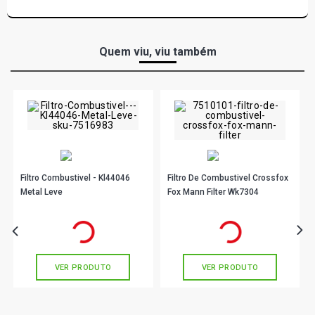
Quem viu, viu também
Filtro Combustivel - Kl44046
Filtro De Combustivel Crossfox
Metal Leve
Fox Mann Filter Wk7304
R$ 182,90
R$ 32,90
no PIX
no PIX
Ou
R$ 182,90
em até 6x de
R$ 30,48
Ou
R$ 32,90
em até 1x de
R$ 32,90
sem juros
sem juros
VER PRODUTO
VER PRODUTO