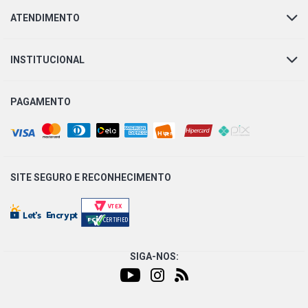
ATENDIMENTO
XANTIA BREAK-GLX SW 2.0 16V XU10J4D GASOLINA
(1995 - 2001) COMBUSTIVEL GASOLINA
INSTITUCIONAL
ZX FURIO HATCH 1.8 16V XU7JP4 GASOLINA (1995 -
1998) COMBUSTIVEL GASOLINA
PAGAMENTO
ZX PARIS HATCH 1.8 8V GASOLINA (1996 - 1998)
COMBUSTIVEL GASOLINA
ZX VOLCANE HATCH 1.8 8V XU7JP GASOLINA (1993 -
1998) COMBUSTIVEL GASOLINA
SITE SEGURO E
RECONHECIMENTO
ZX VOLCANE HATCH 1.9 8V XU9JP4 GASOLINA (1993 -
1998) COMBUSTIVEL GASOLINA
SIGA-NOS:
ZX STD HATCH 2.0 16V XU10J4RS GASOLINA (1992 -
1996) COMBUSTIVEL GASOLINA
ZX DAKAR HATCH 2.0 8V GASOLINA (1996 - 1997)