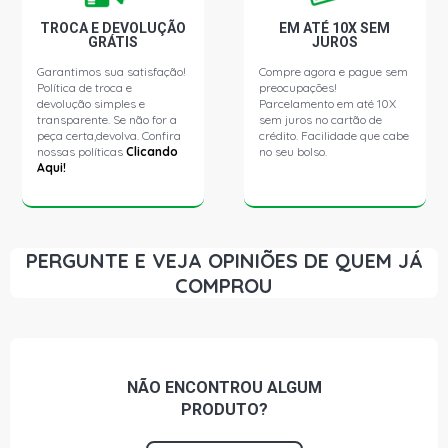
1998) COMBUSTIVEL GASOLINA
TROCA E DEVOLUÇÃO
EM ATÉ 10X SEM
GRÁTIS
JUROS
BERLINGO STD MINIVAN 1.4 8V GASOLINA (1998 - 1998)
Garantimos sua satisfação!
Compre agora e pague sem
COMBUSTIVEL GASOLINA
Política de troca e
preocupações!
devolução simples e
Parcelamento em até 10X
transparente. Se não for a
sem juros no cartão de
BERLINGO STD MINIVAN 1.6 8V GASOLINA (1998 - 1998)
peça certa,devolva. Confira
crédito. Facilidade que cabe
COMBUSTIVEL GASOLINA
nossas políticas
Clicando
no seu bolso.
Aqui!
BERLINGO STD MINIVAN 1.8 16V GASOLINA (1998 -
1998) COMBUSTIVEL GASOLINA
PERGUNTE E VEJA OPINIÕES DE QUEM JÁ
BERLINGO STD MINIVAN 1.9 8V GASOLINA (1998 - 1998)
COMPROU
COMBUSTIVEL GASOLINA
BX STD HATCH 1.6 16V XU5M GASOLINA (1994 - 1995)
COMBUSTIVEL GASOLINA
NÃO ENCONTROU
ALGUM
BX STD HATCH 1.9 8V GASOLINA (1986 - 1991) TRAÇÃO
PRODUTO?
4X4, COMBUSTIVEL GASOLINA