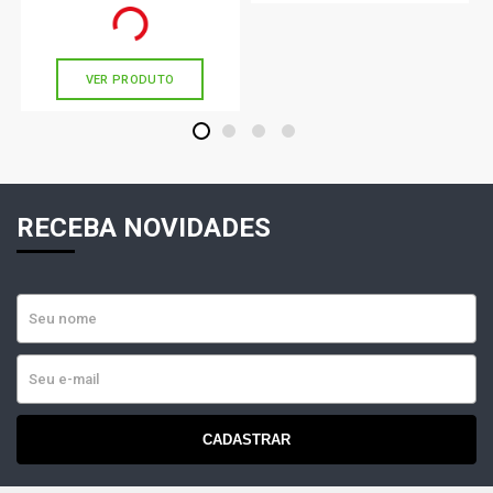
Ou
R$ 132,90
em até 4x de
R$ 33,22
sem juros
PARATI G4 TRACKFIELD SW 1.6 8V AP FLEX (2004 -
2013)
VER PRODUTO
PARATI G4 COMFORTLINE SW 1.8 8V AP FLEX (2006 -
1
2
3
4
2007)
PARATI G4 PLUS SW 1.6 8V AP FLEX (2005 - 2009)
RECEBA NOVIDADES
PARATI G4 SURF SW 1.6 8V AP FLEX (2005 - 2013)
PARATI G4 PLUS SW 1.8 8V AP FLEX (2005 - 2008)
PARATI G4 SURF SW 1.8 8V AP FLEX (2005 - 2009)
SAVEIRO G4 CITY PICKUP 1.6 8V AP FLEX (2006 - 2010)
CADASTRAR