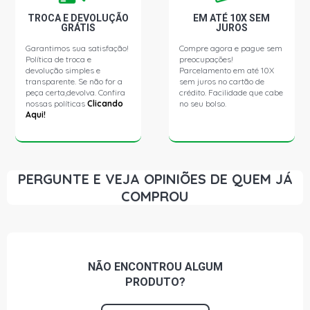
TROCA E DEVOLUÇÃO
EM ATÉ 10X SEM
GRÁTIS
JUROS
FOX BLUEMOTION HATCH 1.6 8V VHT EA111 CCRA L4
FLEX (2013 - 2015)
Garantimos sua satisfação!
Compre agora e pague sem
Política de troca e
preocupações!
devolução simples e
Parcelamento em até 10X
GOL G2 MI-PLUS HATCH 1.6 8V AP (2003 - 2004)
transparente. Se não for a
sem juros no cartão de
peça certa,devolva. Confira
crédito. Facilidade que cabe
nossas políticas
Clicando
no seu bolso.
Aqui!
GOL G3 TECH HATCH 1.0 8V AT (2006 - 2009)
GOL G3 COPA HATCH 1.6 8V AP (2006 - 2006)
PERGUNTE E VEJA OPINIÕES DE QUEM JÁ
GOL G3 POWER HATCH 1.6 8V AP (2003 - 2006)
COMPROU
GOL G4 STD HATCH 1.0 8V AT (2006 - 2013)
NÃO ENCONTROU
ALGUM
GOL G4 CITY HATCH 1.0 8V AT FLEX (2005 - 2015)
PRODUTO?
GOL G4 COPA HATCH 1.0 8V AT FLEX (2006 - 2008)