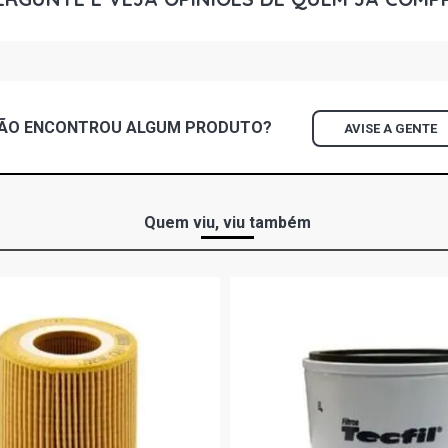
DEL REY L 
(1985 - 1992
DEL REY OU
ÃO ENCONTROU
ALGUM
PRODUTO?
AVISE A GENTE
GASOLINA (1
DEL REY PR
GASOLINA (1
Quem viu, viu também
DEL REY L S
1986)
DEL REY OU
(1981 - 1987
DEL REY PR
(1981 - 1986