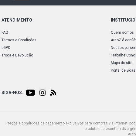
ATENDIMENTO
INSTITUCI
FAQ
Quem somos
Termos e Condições
AutoZ é confiá
LGPD
Nossas parcer
Troca e Devolução
Trabalhe Cono
Mapa do site
Portal de Boas
SIGA-NOS:
Preços e condições de pagamento exclusivos para compras via internet, poden
produtos apresentem divergênc
Auto