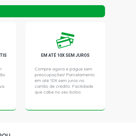
GL SEDAN 1.6 8V CHT EMAX GASOLINA
)
L SEDAN 1.6 8V CHT EMAX GASOLINA
)
L SEDAN 1.6 8V CHT GASOLINA (1983 -
TIS
EM ATÉ 10X SEM JUROS
 SEDAN 1.6 8V CHT GASOLINA (1983 -
!
Compre agora e pague sem
ção
preocupações! Parcelamento
em até 10X sem juros no
va.
cartão de crédito. Facilidade
L SEDAN 1.6 8V GASOLINA (1978 -
que cabe no seu bolso.
 SEDAN 1.6 8V GASOLINA (1978 -
IA SEDAN 1.6 8V CHT EMAX
ROU
985 - 1992)