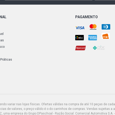
ESCORT GHI
- 1986)
ONAL
PAGAMENTO
ESCORT GL 
1986)
vel
ESCORT L HA
ias
1986)
sco
ESCORT XR3
- 1986)
 Práticas
PAMPA 4X4 
(1985 - 1996
PAMPA L PI
(1985 - 1997
do variar nas lojas físicas. Ofertas válidas na compra de até 10 peças de cada 
PAMPA S PI
ias de valores, o preço válido é o do carrinhos de compras. Vendas sujeitas a 
(1986 - 1996
Z, uma empresa do Grupo DPaschoal - Razão Social: Comercial Automotiva S.A. -