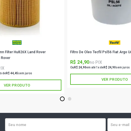
DEL REY L S
ESCORT HOBB
ESCORT HOBB
ann Filter Hu826X Land Rover
Filtro De Oleo Tecfil Psl56 Fiat Argo 
ESCORT GHI
GASOLINA (1
 Rover
R$ 24,90
no PIX
PIX
Ou
R$ 24,90
em até 1x de
R$ 24,90
sem juros
ESCORT GL 
2x de
R$ 44,45
sem juros
(1985 - 1992
VER PRODUTO
VER PRODUTO
ESCORT L H
(1985 - 1994
1
2
ESCORT XR3
(1985 - 1992