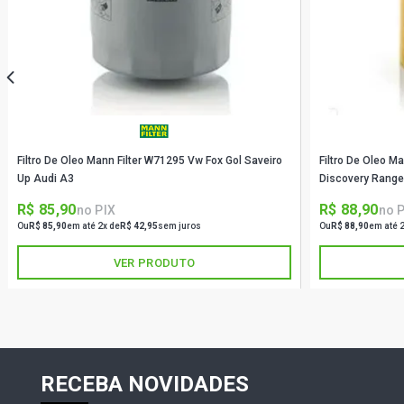
Filtro De Oleo Mann Filter W71295 Vw Fox Gol Saveiro
Filtro De Oleo M
Up Audi A3
Discovery Range
R$ 85,90
R$ 88,90
no PIX
no 
Ou
R$ 85,90
em até 2x de
R$ 42,95
sem juros
Ou
R$ 88,90
em até 
VER PRODUTO
RECEBA NOVIDADES