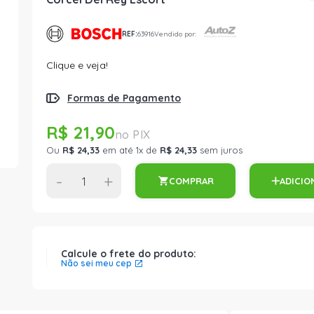
REF:
63916
Vendido por:
Clique e veja!
Formas de Pagamento
R$ 21,90
Ou
R$ 24,33
em até 1x de
R$ 24,33
sem juros
-
+
COMPRAR
ADICIO
Calcule o frete do produto:
Não sei meu cep