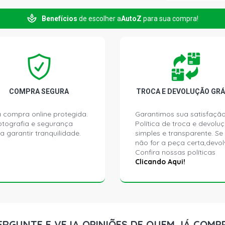
CORCEL II 
(1985 - 1988
Benefícios
de escolher a
AutoZ
para sua compra!
CORCEL II 
(1985 - 1988
CORCEL II G
1986)
COMPRA SEGURA
TROCA E DEVOLUÇÃO GRÁ
CORCEL II L
 compra online protegida.
Garantimos sua satisfação
1986)
ptografia e segurança
Política de troca e devolu
a garantir tranquilidade.
simples e transparente. Se
não for a peça certa,devol
CORCEL II G
Confira nossas políticas
1986)
Clicando Aqui!
CORCEL II L
1986)
DEL REY GH
ERGUNTE E VEJA OPINIÕES DE QUEM JÁ COMP
GASOLINA (1