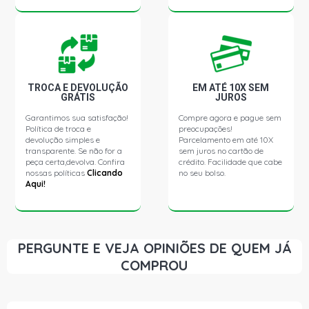
206 SOLEIL HATCH 1.6 16V GASOLINA (2001 - 2004)
206 TECHNO HATCH 1.6 16V GASOLINA (2003 - 2008)
206 SW-FELINE SW 1.6 16V GASOLINA (2005 - 2008)
TROCA E DEVOLUÇÃO
EM ATÉ 10X SEM
GRÁTIS
JUROS
Garantimos sua satisfação!
Compre agora e pague sem
206 SW-PRESENCE SW 1.6 16V GASOLINA (2005 - 2007)
Política de troca e
preocupações!
devolução simples e
Parcelamento em até 10X
transparente. Se não for a
sem juros no cartão de
307 PASSION HATCH 1.6 16V GASOLINA (2001 - 2004)
peça certa,devolva. Confira
crédito. Facilidade que cabe
nossas políticas
Clicando
no seu bolso.
Aqui!
307 SOLEIL HATCH 1.6 16V GASOLINA (2001 - 2007)
307 PRESENCE HATCH 1.6 16V TU5JP4 GASOLINA (2004
- 2007)
PERGUNTE E VEJA OPINIÕES DE QUEM JÁ
COMPROU