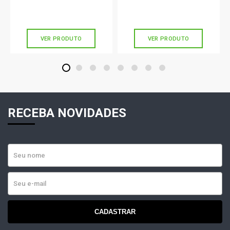
R$ 98,90
R$ 32,90
no PIX
no PIX
Ou
R$ 98,90
em até 3x de
R$ 32,96
Ou
R$ 32,90
em até 1x de
R$ 32,90
sem juros
sem juros
VER PRODUTO
VER PRODUTO
1
2
3
4
5
6
7
8
RECEBA NOVIDADES
CADASTRAR