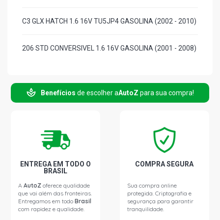
C3 GLX HATCH 1.6 16V TU5JP4 GASOLINA (2002 - 2010)
206 STD CONVERSIVEL 1.6 16V GASOLINA (2001 - 2008)
206 FELINE HATCH 1.6 16V GASOLINA (2003 - 2008)
Benefícios
de escolher a
AutoZ
para sua compra!
206 PASSION HATCH 1.6 16V TU5JP4 GASOLINA (2001 -
2004)
206 PRESENCE HATCH 1.6 16V GASOLINA (2003 - 2007)
206 QUICKSILVER HATCH 1.6 16V GASOLINA (2001 -
ENTREGA EM TODO O
COMPRA SEGURA
2004)
BRASIL
A
AutoZ
oferece qualidade
Sua compra online
que vai além das fronteiras.
protegida. Criptografia e
206 RALLYE HATCH 1.6 16V GASOLINA (2001 - 2006)
Entregamos em todo
Brasil
segurança para garantir
com rapidez e qualidade.
tranquilidade.