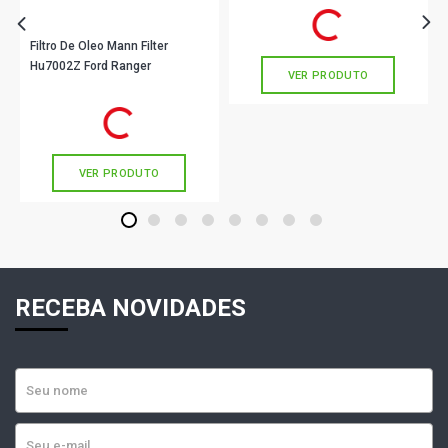
R$ 96,90
no PIX
Ou
R$ 96,90
em até 3x de
R$ 32,30
sem juros
Filtro De Oleo Mann Filter
Hu7002Z Ford Ranger
VER PRODUTO
R$ 39,90
no PIX
Ou
R$ 39,90
em até 1x de
R$ 39,90
sem juros
VER PRODUTO
1
2
3
4
5
6
7
8
RECEBA NOVIDADES