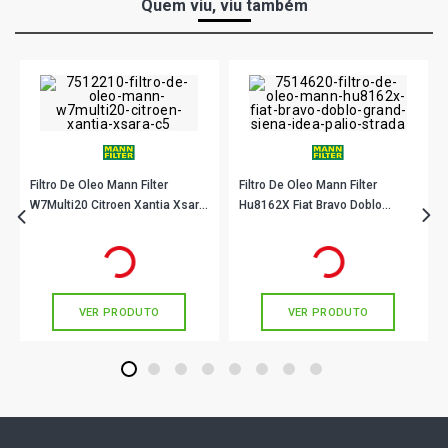
Quem viu, viu também
Filtro De Oleo Mann Filter
Filtro De Oleo Mann Filter
W7Multi20 Citroen Xantia Xsara
Hu8162X Fiat Bravo Doblo
C5
Grand Siena Idea Palio Strada
R$ 16,90
R$ 32,90
no PIX
no PIX
Ou
R$ 16,90
em até 1x de
R$ 16,90
Ou
R$ 32,90
em até 1x de
R$ 32,90
sem juros
sem juros
VER PRODUTO
VER PRODUTO
1
2
3
4
5
6
7
8