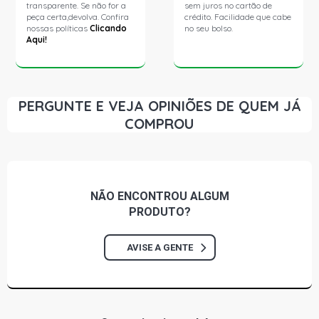
transparente. Se não for a
sem juros no cartão de
peça certa,devolva. Confira
crédito. Facilidade que cabe
nossas políticas
Clicando
no seu bolso.
Aqui!
PERGUNTE E VEJA OPINIÕES DE QUEM JÁ
COMPROU
NÃO ENCONTROU
ALGUM
PRODUTO?
AVISE A GENTE