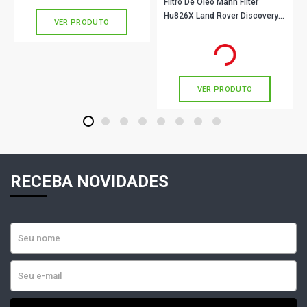
Filtro De Oleo Mann Filter
Hu826X Land Rover Discovery
VER PRODUTO
Range Rover
R$ 88,90
no PIX
Ou
R$ 88,90
em até 2x de
R$ 44,45
sem juros
VER PRODUTO
1
2
3
4
5
6
7
8
RECEBA NOVIDADES