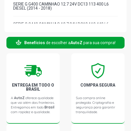
SERIE G G400 CAMINHAO 12.7 24V DC13 113 400 L6
DIESEL (2014 - 2018)
SERIE G G440 CAMINHAO 12.7 24V DC13 112 440 L6
DIESEL (2012 - 2018)
Benefícios
de escolher a
AutoZ
para sua compra!
SERIE K K400 IB ONIBUS 13.0 24V DC13 113 400 DIESEL
(2012 - 2018)
ENTREGA EM TODO O
COMPRA SEGURA
BRASIL
A
AutoZ
oferece qualidade
Sua compra online
que vai além das fronteiras.
protegida. Criptografia e
Entregamos em todo
Brasil
segurança para garantir
com rapidez e qualidade.
tranquilidade.