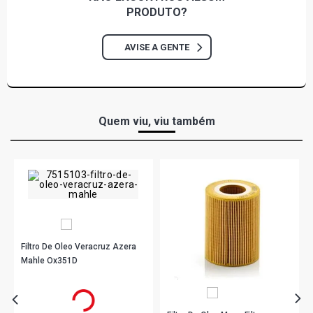
PRODUTO?
AVISE A GENTE
Quem viu, viu também
Filtro De Oleo Veracruz Azera
Mahle Ox351D
R$ 96,90
no PIX
Ou
R$ 96,90
em até 3x de
R$ 32,30
sem juros