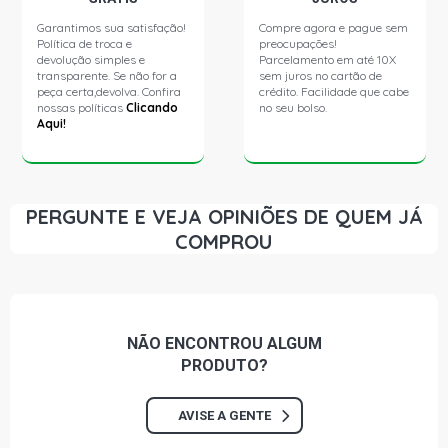
SPRINTER 311 VAN STD 13 LUGARES VAN 2.2 16V
OM611LA DIESEL (2001 - 2004)
Garantimos sua satisfação!
Compre agora e pague sem
Política de troca e
preocupações!
devolução simples e
Parcelamento em até 10X
SPRINTER 311 VAN STD 16 LUGARES VAN 2.2 16V
transparente. Se não for a
sem juros no cartão de
OM611LA DIESEL (2001 - 2004)
peça certa,devolva. Confira
crédito. Facilidade que cabe
nossas políticas
Clicando
no seu bolso.
Aqui!
PERGUNTE E VEJA OPINIÕES DE QUEM JÁ
COMPROU
NÃO ENCONTROU
ALGUM
PRODUTO?
AVISE A GENTE