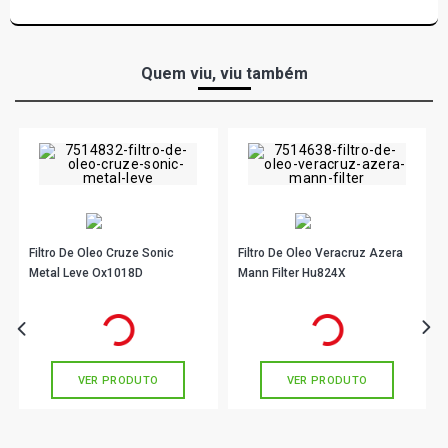
Quem viu, viu também
Filtro De Oleo Cruze Sonic
Filtro De Oleo Veracruz Azera
Metal Leve Ox1018D
Mann Filter Hu824X
R$ 39,90
R$ 94,90
no PIX
no PIX
Ou
R$ 39,90
em até 1x de
R$ 39,90
Ou
R$ 94,90
em até 3x de
R$ 31,63
sem juros
sem juros
VER PRODUTO
VER PRODUTO