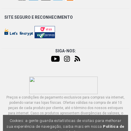
SITE SEGURO E
RECONHECIMENTO
SIGA-NOS:
Preços e condições de pagamento exclusivos para compras via internet,
podendo variar nas lojas físicas. Ofertas válidas na compra de até 10
peças de cada produto por cliente, até o término dos nossos estoques
para internet. Caso os produtos apresentem divergências de valores, o
preço válido é o do carrinhos de compras. Vendas sujeitas a análise e
Cookies: a gente guarda estatísticas de visitas para melhorar
confirmação de dados.
sua experiência de navegação, saiba mais em nossa
Política de
AutoZ, uma empresa do Grupo DPaschoal - Razão Social: Comercial