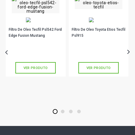
Filtro De Oleo Tecfil Psl542 Ford
Filtro De Oleo Toyota Etios Tecfil
Edge Fusion Mustang
Psl915
R$ 31,90
R$ 23,90
no PIX
no PIX
Ou
R$ 31,90
em até 1x de
R$ 31,90
Ou
R$ 23,90
em até 1x de
R$ 23,90
sem juros
sem juros
VER PRODUTO
VER PRODUTO
1
2
3
4