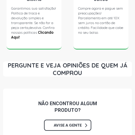
Garantimos sua satisfação!
Compre agora e pague sem
Política de troca e
preocupações!
XSARA EXCLUSIVE HATCH 1.8 16V XU7JP4 GASOLINA
(1998 - 2001)
devolução simples e
Parcelamento em até 10X
transparente. Se não for a
sem juros no cartão de
peça certa,devolva. Confira
crédito. Facilidade que cabe
nossas políticas
Clicando
no seu bolso.
XSARA VTS HATCH 1.8 16V XU7JP4 GASOLINA (1998 -
Aqui!
2001)
XSARA GLX HATCH 1.8 8V GASOLINA (1998 - 2001)
PERGUNTE E VEJA OPINIÕES DE QUEM JÁ
COMPROU
XSARA EXCLUSIVE HATCH 1.8 8V XU10J GASOLINA
(1998 - 2001)
XSARA BREAK EXCLUSIVE SW 1.8 16V XU7JP4
GASOLINA (1998 - 2001)
NÃO ENCONTROU
ALGUM
PRODUTO?
XSARA BREAK GLX SW 1.8 16V XU7JP4 GASOLINA
(1998 - 2001)
AVISE A GENTE
ZX VOLCANE HATCH 1.8 8V XU7JP GASOLINA (1993 -