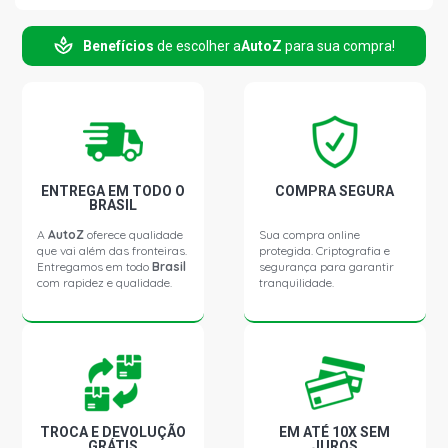
XANTIA EXCLUSIVE SEDAN 2.0 16V XU10J4D GASOLINA
(1998 - 2000)
Benefícios
de escolher a
AutoZ
para sua compra!
XANTIA GLX SEDAN 2.0 16V XU10J4D GASOLINA (1998 -
2002)
XANTIA SX SEDAN 2.0 16V XU10J4D GASOLINA (1995 -
1998)
ENTREGA EM TODO O
COMPRA SEGURA
BRASIL
XANTIA VSX SEDAN 2.0 16V XU10J4D GASOLINA (1994 -
A
AutoZ
oferece qualidade
Sua compra online
1998)
que vai além das fronteiras.
protegida. Criptografia e
Entregamos em todo
Brasil
segurança para garantir
com rapidez e qualidade.
tranquilidade.
XANTIA BREAK SW 2.0 16V RFT (XU10J4/Z) GASOLINA
(1995 - 2001)
XANTIA BREAK-GLX SW 2.0 16V XU10J4D GASOLINA
(1995 - 2001)
TROCA E DEVOLUÇÃO
EM ATÉ 10X SEM
XSARA GLX HATCH 1.8 16V GASOLINA (1998 - 2001)
GRÁTIS
JUROS