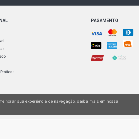
ONAL
PAGAMENTO
vel
ias
sco
 Práticas
a melhorar sua experiência de navegação, saiba mais em nossa
do variar nas lojas físicas. Ofertas válidas na compra de até 10 peças de cada 
ias de valores, o preço válido é o do carrinhos de compras. Vendas sujeitas a 
Z, uma empresa do Grupo DPaschoal - Razão Social: Comercial Automotiva S.A. -