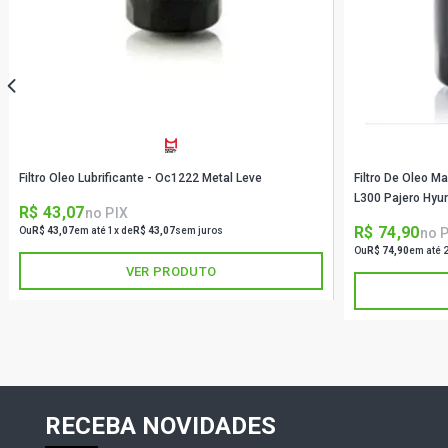
Filtro Oleo Lubrificante - Oc1222 Metal Leve
Filtro De Oleo M
L300 Pajero Hyu
R$ 43,07
no PIX
R$ 74,90
no 
Ou
R$ 43,07
em até 1x de
R$ 43,07
sem juros
Ou
R$ 74,90
em até 
VER PRODUTO
RECEBA NOVIDADES