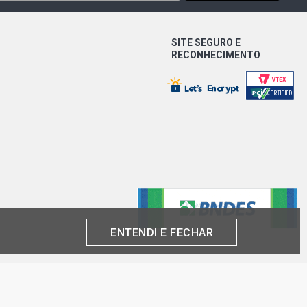
SITE SEGURO E
RECONHECIMENTO
ENTENDI E FECHAR
produto por cliente, até o término dos nossos estoques para internet. Caso os
análise e confirmação de dados.
 CNPJ: