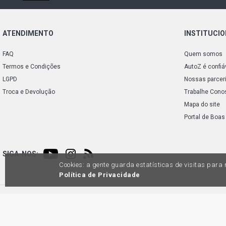
ATENDIMENTO
INSTITUCI
FAQ
Quem somos
Termos e Condições
AutoZ é confiá
LGPD
Nossas parcer
Troca e Devolução
Trabalhe Cono
Mapa do site
Portal de Boas
SIGA-NOS:
Cookies: a gente guarda estatísticas de visitas par
Política de Privacidade
Preços e condições de pagamento exclusivos para compras via internet, poden
produtos apresentem divergênc
Auto