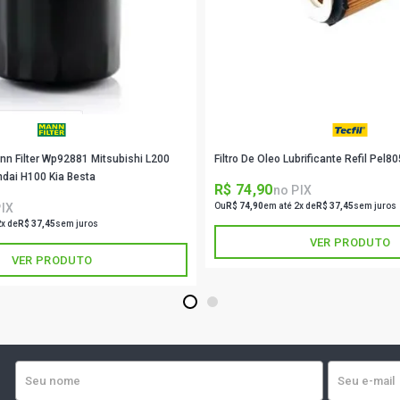
ann Filter Wp92881 Mitsubishi L200
Filtro De Oleo Lubrificante Refil Pel80
ndai H100 Kia Besta
R$ 74,90
no PIX
PIX
Ou
R$ 74,90
em até 2x de
R$ 37,45
sem juros
2x de
R$ 37,45
sem juros
VER PRODUTO
VER PRODUTO
1
2