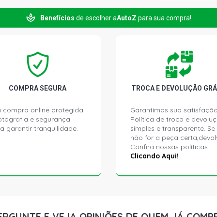
Benefícios
de escolher a
AutoZ
para sua compra!
S10 STD PI
DIESEL (199
DEFENDER 11
2006)
DEFENDER 90
COMPRA SEGURA
TROCA E DEVOLUÇÃO GRÁ
2004)
 compra online protegida.
Garantimos sua satisfação
ptografia e segurança
Política de troca e devolu
DEFENDER 11
a garantir tranquilidade.
simples e transparente. Se
não for a peça certa,devol
Confira nossas políticas
DEFENDER 13
Clicando Aqui!
DEFENDER 90
ERGUNTE E VEJA OPINIÕES DE QUEM JÁ COMP