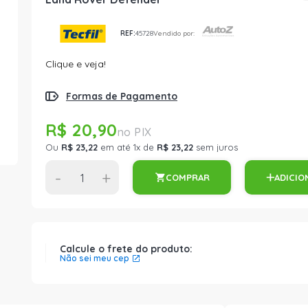
REF:
45728
Vendido por:
Clique e veja!
Formas de Pagamento
R$ 20,90
Ou
R$ 23,22
em até 1x de
R$ 23,22
sem juros
-
+
COMPRAR
ADICIO
Calcule o frete do produto:
Não sei meu cep