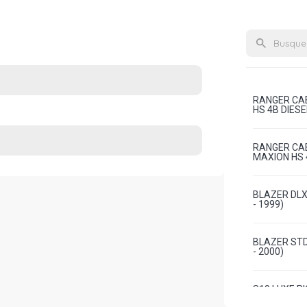
RANGER CAB
HS 4B DIESE
RANGER CAB
MAXION HS 4
BLAZER DLX 
- 1999)
BLAZER STD
- 2000)
S10 LUXE P
DIESEL (199