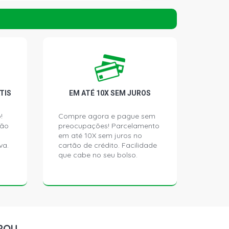
CKUP 2.5 8V MAXION HS TURBO
6 - 2000)
0 PICKUP 2.5 8V GASOLINA (1995 -
 PICKUP 2.5 8V GASOLINA (1995 -
TIS
EM ATÉ 10X SEM JUROS
!
Compre agora e pague sem
ção
preocupações! Parcelamento
0 SW 2.5 8V GASOLINA (1998 - 2006)
em até 10X sem juros no
va.
cartão de crédito. Facilidade
que cabe no seu bolso.
0 SW 2.5 8V GASOLINA (1993 - 2006)
 SW 2.5 8V GASOLINA (1992 - 2006)
ROU