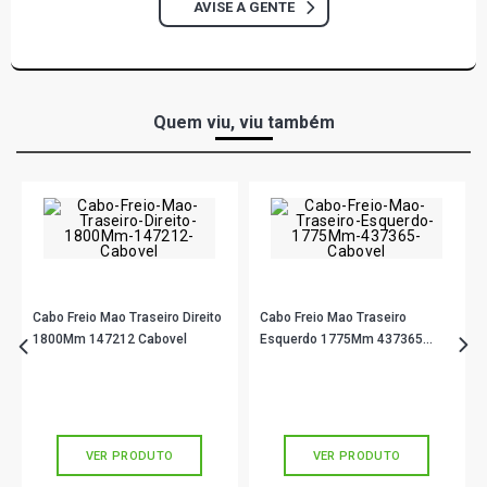
AVISE A GENTE
Quem viu, viu também
Cabo Freio Mao Traseiro Direito
Cabo Freio Mao Traseiro
1800Mm 147212 Cabovel
Esquerdo 1775Mm 437365
Cabovel
R$ 151,02
R$ 57,90
no PIX
no PIX
Ou
R$ 151,02
em até 5x de
R$ 30,20
Ou
R$ 57,90
em até 1x de
R$ 57,90
sem juros
sem juros
VER PRODUTO
VER PRODUTO