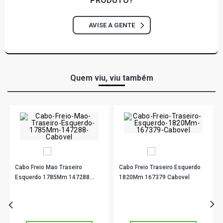
PRODUTO?
AVISE A GENTE
Quem viu, viu também
Cabo Freio Mao Traseiro
Cabo Freio Traseiro Esquerdo
Esquerdo 1785Mm 147288
1820Mm 167379 Cabovel
Cabovel
R$ 66,90
R$ 76,56
no PIX
no PIX
Ou
R$ 66,90
em até 2x de
R$ 33,45
Ou
R$ 76,56
em até 2x de
R$ 38,28
sem juros
sem juros