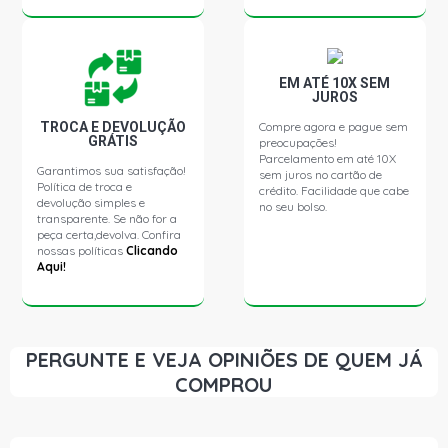
2000)
BLAZER STD SUV 2.5 8V 4A MAXION DIESEL (1995 -
2000)
EM ATÉ 10X SEM
JUROS
TROCA E DEVOLUÇÃO
Compre agora e pague sem
BLAZER DLX SUV 2.8 8V MWM 4.07TCA DIESEL (2000 -
GRÁTIS
preocupações!
2005)
Parcelamento em até 10X
Garantimos sua satisfação!
sem juros no cartão de
Política de troca e
crédito. Facilidade que cabe
devolução simples e
BLAZER EXECUTIVE SUV 2.8 8V MWM 4.07TCA DIESEL
no seu bolso.
(2004 - 2010)
transparente. Se não for a
peça certa,devolva. Confira
nossas políticas
Clicando
Aqui!
BLAZER COLINA SUV 2.8 8V MWM 4.07TCE DIESEL (2005
- 2010)
BLAZER DLX SUV 4.3 12V V6 GASOLINA (1996 - 2004)
PERGUNTE E VEJA OPINIÕES DE QUEM JÁ
COMPROU
BLAZER EXECUTIVE SUV 4.3 12V V6 GASOLINA (1997 -
2004)