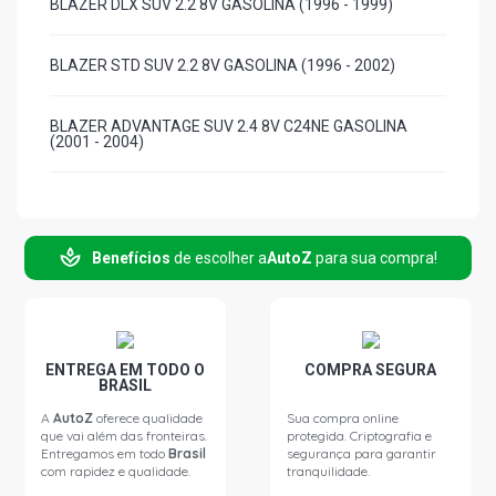
BLAZER DLX SUV 2.2 8V GASOLINA (1996 - 1999)
BLAZER STD SUV 2.2 8V GASOLINA (1996 - 2002)
BLAZER ADVANTAGE SUV 2.4 8V C24NE GASOLINA
(2001 - 2004)
BLAZER STD SUV 2.4 8V C24NE GASOLINA (2001 - 2004)
Benefícios
de escolher a
AutoZ
para sua compra!
BLAZER TORNADO SUV 2.4 8V C24NE GASOLINA (2005 -
2007)
BLAZER ADVANTAGE SUV 2.4 8V FLEXPOWER FLEX
(2005 - 2011)
ENTREGA EM TODO O
COMPRA SEGURA
BRASIL
BLAZER COLINA SUV 2.4 8V FLEXPOWER FLEX (2005 -
A
AutoZ
oferece qualidade
Sua compra online
2009)
que vai além das fronteiras.
protegida. Criptografia e
Entregamos em todo
Brasil
segurança para garantir
com rapidez e qualidade.
tranquilidade.
BLAZER DLX SUV 2.5 8V 4A MAXION DIESEL (1996 -