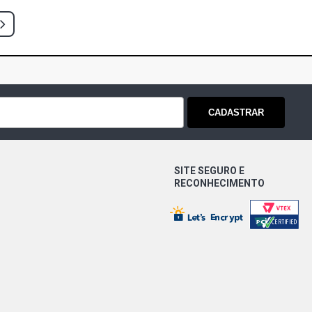
TION HATCH 1.6 8V VHT EA111
X (2013 - 2014)
INE HATCH 1.0 12V EA211 L3 FLEX
)
CADASTRAR
TCH 1.0 8V VHT EA111 CCNA L4 FLEX
)
E HATCH 1.0 8V VHT EA111 CCNA L4
SITE SEGURO E
- 2010)
RECONHECIMENTO