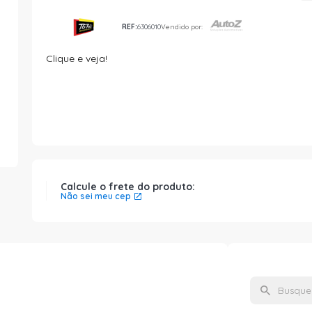
REF:
6306010
Vendido por:
Clique e veja!
Calcule o frete do produto:
Não sei meu cep