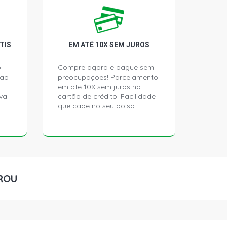
TCH 1.0 8V EA111 (2004 - 2005)
HATCH 1.0 8V VHT EA111 CCNA L4
- 2010)
TIS
EM ATÉ 10X SEM JUROS
TCH 1.6 8V EA111 GASOLINA (2004 -
!
Compre agora e pague sem
ção
preocupações! Parcelamento
em até 10X sem juros no
va.
cartão de crédito. Facilidade
TCH 1.6 8V EA113 FLEX (2004 -
que cabe no seu bolso.
ATCH 1.6 8V EA113 FLEX (2008 -
ATCH 1.6 8V EA113 FLEX (2004 -
ROU
NE HATCH 1.6 8V EA113 FLEX (2004 -