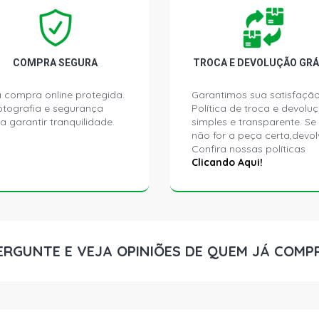
FOX CITY HA
FOX ROUTE 
FLEX (2008 
COMPRA SEGURA
TROCA E DEVOLUÇÃO GRÁ
FOX PLUS HA
 compra online protegida.
Garantimos sua satisfação
2010)
ptografia e segurança
Política de troca e devolu
a garantir tranquilidade.
simples e transparente. Se
não for a peça certa,devol
FOX PLUS HA
Confira nossas políticas
2010)
Clicando Aqui!
FOX ROUTE H
2010)
FOX SPORT H
ERGUNTE E VEJA OPINIÕES DE QUEM JÁ COMP
2007)
FOX SPORTLI
2007)