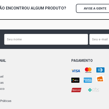
FOX BLUEMO
ÃO ENCONTROU
ALGUM
PRODUTO?
AVISE A GENTE
CCRA L4 FLE
FOX TRENDL
(2016 - 2014
FOX STD HA
(2010 - 2014
FOX SUNRIS
FLEX (2010 
ONAL
PAGAMENTO
vel
ias
sco
 Práticas