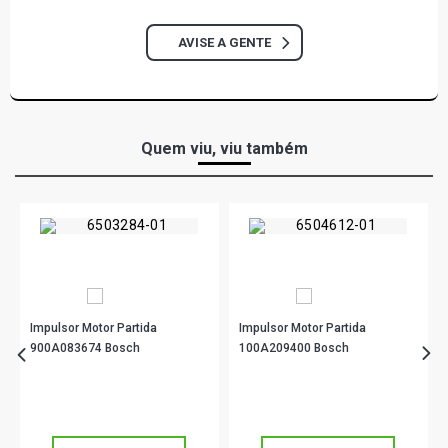
AVISE A GENTE
Quem viu, viu também
Impulsor Motor Partida
Impulsor Motor Partida
900A083674 Bosch
100A209400 Bosch
R$ 137,39
R$ 47,90
no PIX
no PIX
Ou
R$ 137,39
em até 4x de
R$ 34,34
Ou
R$ 47,90
em até 1x de
R$ 47,90
sem juros
sem juros