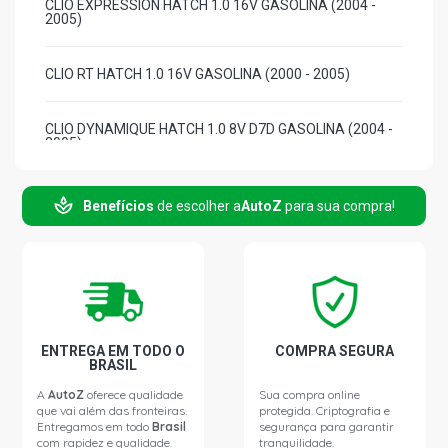
CLIO EXPRESSION HATCH 1.0 16V GASOLINA (2004 -
2005)
CLIO RT HATCH 1.0 16V GASOLINA (2000 - 2005)
CLIO DYNAMIQUE HATCH 1.0 8V D7D GASOLINA (2004 -
2005)
CLIO EXPRESSION HATCH 1.0 8V D7D GASOLINA (2004 -
Benefícios
de escolher a
AutoZ
para sua compra!
2005)
CLIO RL HATCH 1.0 8V D7D GASOLINA (2000 - 2005)
CLIO RN HATCH 1.0 8V D7D GASOLINA (2000 - 2005)
ENTREGA EM TODO O
COMPRA SEGURA
BRASIL
CLIO YAHOO HATCH 1.0 8V D7D GASOLINA (2000 - 2005)
A
AutoZ
oferece qualidade
Sua compra online
que vai além das fronteiras.
protegida. Criptografia e
Entregamos em todo
Brasil
segurança para garantir
CLIO AUTHENTIQUE HATCH 1.6 16V FLEX (2005 - 2005)
com rapidez e qualidade.
tranquilidade.