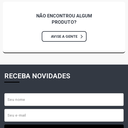
CLIO ALIZE SEDAN 1.0 16V GASOLINA (2003 - 2005)
NÃO ENCONTROU
ALGUM
PRODUTO?
CLIO BOTIC SEDAN 1.0 16V GASOLINA (2000 - 2005)
AVISE A GENTE
CLIO PRIVILEGE SEDAN 1.0 16V GASOLINA (2000 - 2005)
CLIO RL SEDAN 1.0 16V GASOLINA (2002 - 2005)
CLIO RN SEDAN 1.0 16V GASOLINA (2000 - 2005)
RECEBA NOVIDADES
CLIO RT SEDAN 1.0 16V GASOLINA (2000 - 2005)
CLIO AUTHENTIQUE SEDAN 1.0 8V D7D GASOLINA (2002
- 2005)
CLIO ALIZE SEDAN 1.6 16V FLEX (2003 - 2005)