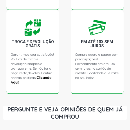
CLIO CC HATCH 1.6 16V FLEX (2005 - 2005)
CLIO DYNAMIQUE HATCH 1.6 16V FLEX (2005 - 2005)
TROCA E DEVOLUÇÃO
EM ATÉ 10X SEM
CLIO EXPRESSION HATCH 1.6 16V FLEX (2005 - 2005)
GRÁTIS
JUROS
Garantimos sua satisfação!
Compre agora e pague sem
Política de troca e
CLIO PRIVILEGE HATCH 1.6 16V GASOLINA (2000 - 2005)
preocupações!
devolução simples e
Parcelamento em até 10X
transparente. Se não for a
sem juros no cartão de
peça certa,devolva. Confira
crédito. Facilidade que cabe
CLIO RN HATCH 1.6 16V GASOLINA (2000 - 2005)
nossas políticas
Clicando
no seu bolso.
Aqui!
CLIO RL HATCH 1.6 8V GASOLINA (2000 - 2000)
CLIO RN HATCH 1.6 8V GASOLINA (2000 - 2002)
PERGUNTE E VEJA OPINIÕES DE QUEM JÁ
COMPROU
CLIO RT HATCH 1.6 8V GASOLINA (2000 - 2002)