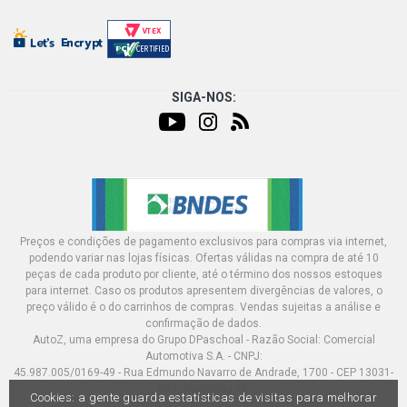
SIGA-NOS:
Preços e condições de pagamento exclusivos para compras via internet,
podendo variar nas lojas físicas. Ofertas válidas na compra de até 10
peças de cada produto por cliente, até o término dos nossos estoques
para internet. Caso os produtos apresentem divergências de valores, o
preço válido é o do carrinhos de compras. Vendas sujeitas a análise e
confirmação de dados.
AutoZ, uma empresa do Grupo DPaschoal - Razão Social: Comercial
Automotiva S.A. - CNPJ:
45.987.005/0169-49 - Rua Edmundo Navarro de Andrade, 1700 - CEP 13031-
695, Campinas-SP
Cookies: a gente guarda estatísticas de visitas para melhorar