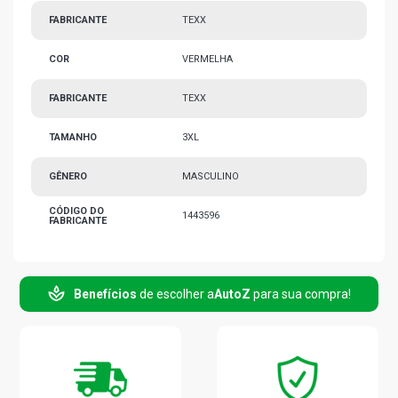
FABRICANTE
TEXX
COR
VERMELHA
FABRICANTE
TEXX
TAMANHO
3XL
GÊNERO
MASCULINO
CÓDIGO DO
1443596
FABRICANTE
Benefícios
de escolher a
AutoZ
para sua compra!