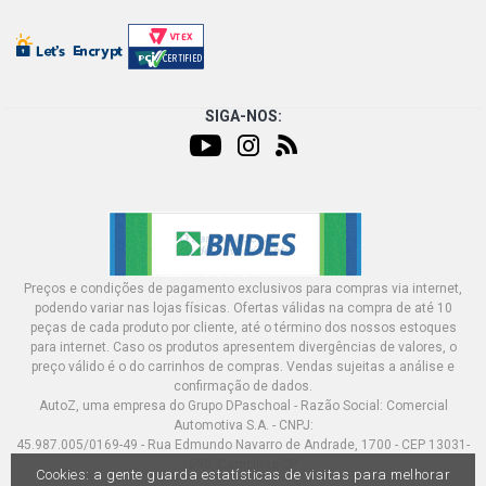
SIGA-NOS:
Preços e condições de pagamento exclusivos para compras via internet,
podendo variar nas lojas físicas. Ofertas válidas na compra de até 10
peças de cada produto por cliente, até o término dos nossos estoques
para internet. Caso os produtos apresentem divergências de valores, o
preço válido é o do carrinhos de compras. Vendas sujeitas a análise e
confirmação de dados.
AutoZ, uma empresa do Grupo DPaschoal - Razão Social: Comercial
Automotiva S.A. - CNPJ:
45.987.005/0169-49 - Rua Edmundo Navarro de Andrade, 1700 - CEP 13031-
695, Campinas-SP
Cookies: a gente guarda estatísticas de visitas para melhorar