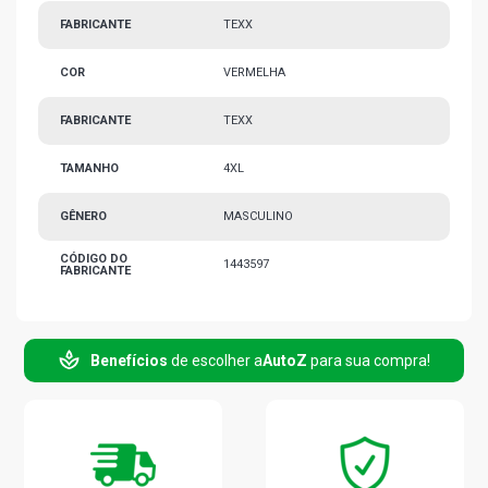
FABRICANTE
TEXX
COR
VERMELHA
FABRICANTE
TEXX
TAMANHO
4XL
GÊNERO
MASCULINO
CÓDIGO DO
1443597
FABRICANTE
Benefícios
de escolher a
AutoZ
para sua compra!