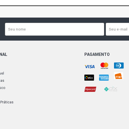
ONAL
PAGAMENTO
vel
ias
sco
 Práticas