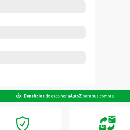
Benefícios
de escolher a
AutoZ
para sua compra!