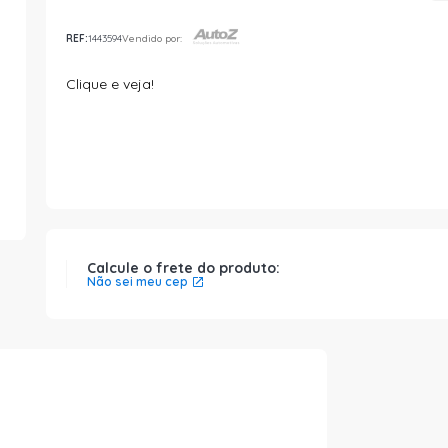
REF:
1443594
Vendido por:
Clique e veja!
Calcule o frete do produto:
Não sei meu cep