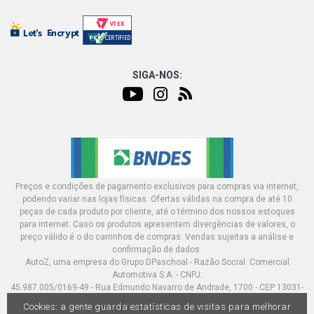
SIGA-NOS:
Preços e condições de pagamento exclusivos para compras via internet,
podendo variar nas lojas físicas. Ofertas válidas na compra de até 10
peças de cada produto por cliente, até o término dos nossos estoques
para internet. Caso os produtos apresentem divergências de valores, o
preço válido é o do carrinhos de compras. Vendas sujeitas a análise e
confirmação de dados.
AutoZ, uma empresa do Grupo DPaschoal - Razão Social: Comercial
Automotiva S.A. - CNPJ:
45.987.005/0169-49 - Rua Edmundo Navarro de Andrade, 1700 - CEP 13031-
695, Campinas-SP
Cookies: a gente guarda estatísticas de visitas para melhorar