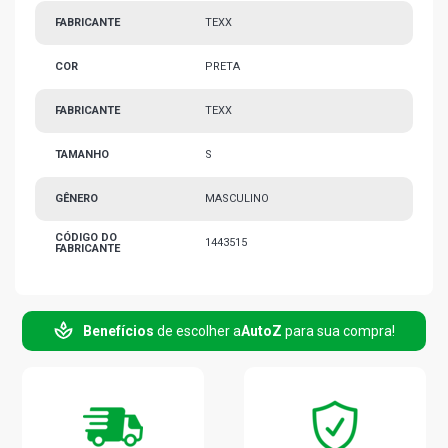
FABRICANTE
TEXX
COR
PRETA
FABRICANTE
TEXX
TAMANHO
S
GÊNERO
MASCULINO
CÓDIGO DO
1443515
FABRICANTE
Benefícios
de escolher a
AutoZ
para sua compra!