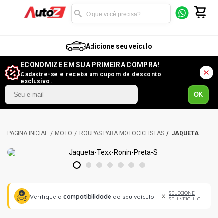
Adicione seu veículo
ECONOMIZE EM SUA PRIMEIRA COMPRA!
Cadastre-se e receba um cupom de desconto
exclusivo.
OK
MOTO
ROUPAS PARA MOTOCICLISTAS
JAQUETA
1
2
3
4
5
6
7
SELECIONE
Verifique a
compatibilidade
do seu veículo
SEU VEÍCULO