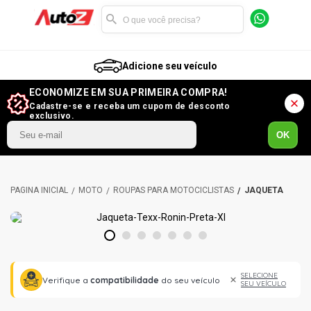
Adicione seu veículo
ECONOMIZE EM SUA PRIMEIRA COMPRA!
Cadastre-se e receba um cupom de desconto
exclusivo.
OK
MOTO
ROUPAS PARA MOTOCICLISTAS
JAQUETA
1
2
3
4
5
6
7
SELECIONE
Verifique a
compatibilidade
do seu veículo
SEU VEÍCULO