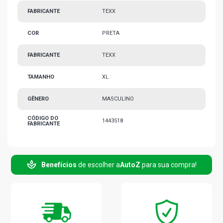
FABRICANTE
TEXX
COR
PRETA
FABRICANTE
TEXX
TAMANHO
XL
GÊNERO
MASCULINO
CÓDIGO DO
1443518
FABRICANTE
Benefícios
de escolher a
AutoZ
para sua compra!