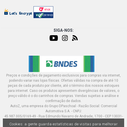
SIGA-NOS:
Preços e condições de pagamento exclusivos para compras via internet,
podendo variar nas lojas físicas. Ofertas válidas na compra de até 10
peças de cada produto por cliente, até o término dos nossos estoques
para internet. Caso os produtos apresentem divergências de valores, o
preço válido é o do carrinhos de compras. Vendas sujeitas a análise e
confirmação de dados.
AutoZ, uma empresa do Grupo DPaschoal - Razão Social: Comercial
Automotiva S.A. - CNPJ:
45.987.005/0169-49 - Rua Edmundo Navarro de Andrade, 1700 - CEP 13031-
695, Campinas-SP
Cookies: a gente guarda estatísticas de visitas para melhorar