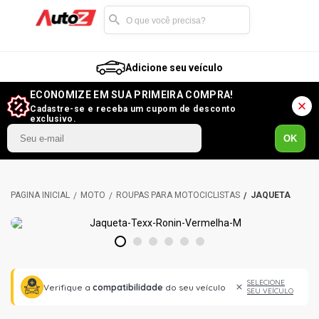
Adicione seu veículo
ECONOMIZE EM SUA PRIMEIRA COMPRA!
Cadastre-se e receba um cupom de desconto
exclusivo.
OK
MOTO
ROUPAS PARA MOTOCICLISTAS
JAQUETA
1
2
3
4
5
6
SELECIONE
Verifique a
compatibilidade
do seu veículo
SEU VEÍCULO