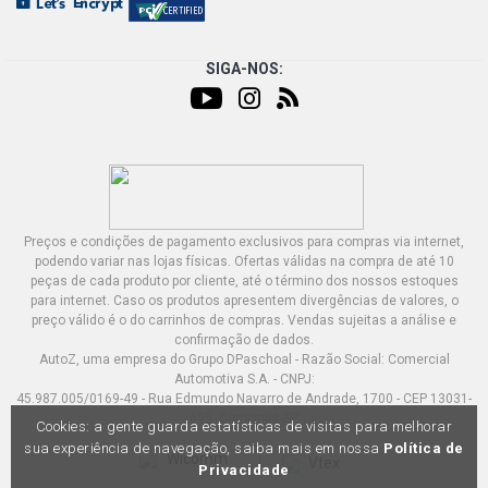
SIGA-NOS:
Preços e condições de pagamento exclusivos para compras via internet,
podendo variar nas lojas físicas. Ofertas válidas na compra de até 10
peças de cada produto por cliente, até o término dos nossos estoques
para internet. Caso os produtos apresentem divergências de valores, o
preço válido é o do carrinhos de compras. Vendas sujeitas a análise e
confirmação de dados.
AutoZ, uma empresa do Grupo DPaschoal - Razão Social: Comercial
Automotiva S.A. - CNPJ:
45.987.005/0169-49 - Rua Edmundo Navarro de Andrade, 1700 - CEP 13031-
695, Campinas-SP
Cookies: a gente guarda estatísticas de visitas para melhorar
sua experiência de navegação, saiba mais em nossa
Política de
Privacidade