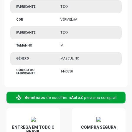
FABRICANTE
TEXX
COR
VERMELHA
FABRICANTE
TEXX
TAMANHO
M
GÊNERO
MASCULINO
CÓDIGO DO
1443530
FABRICANTE
Benefícios
de escolher a
AutoZ
para sua compra!
ENTREGA EM TODO O
COMPRA SEGURA
BRASIL