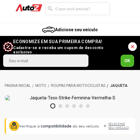
Adicione seu veículo
ECONOMIZE EM SUA PRIMEIRA COMPRA!
Cadastre-se e receba um cupom de desconto
exclusivo.
OK
MOTO
ROUPAS PARA MOTOCICLISTAS
JAQUETA
1
2
3
4
5
6
SELECIONE
Verifique a
compatibilidade
do seu veículo
SEU VEÍCULO