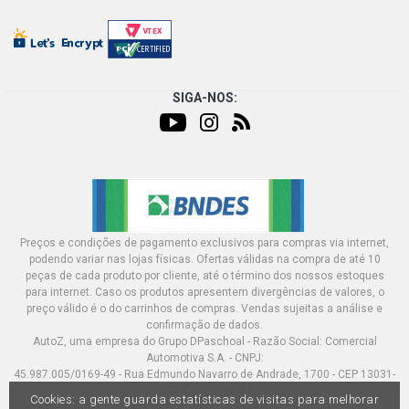
SIGA-NOS:
Preços e condições de pagamento exclusivos para compras via internet,
podendo variar nas lojas físicas. Ofertas válidas na compra de até 10
peças de cada produto por cliente, até o término dos nossos estoques
para internet. Caso os produtos apresentem divergências de valores, o
preço válido é o do carrinhos de compras. Vendas sujeitas a análise e
confirmação de dados.
AutoZ, uma empresa do Grupo DPaschoal - Razão Social: Comercial
Automotiva S.A. - CNPJ:
45.987.005/0169-49 - Rua Edmundo Navarro de Andrade, 1700 - CEP 13031-
695, Campinas-SP
Cookies: a gente guarda estatísticas de visitas para melhorar