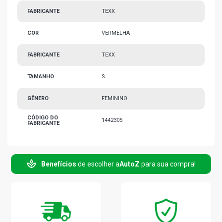
FABRICANTE
TEXX
COR
VERMELHA
FABRICANTE
TEXX
TAMANHO
S
GÊNERO
FEMININO
CÓDIGO DO
1442305
FABRICANTE
Benefícios
de escolher a
AutoZ
para sua compra!