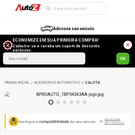
Adicione seu veículo
ECONOMIZE EM SUA PRIMEIRA COMPRA!
Cadastre-se e receba um cupom de desconto
exclusivo.
OK
ACESSÓRIOS AUTOMOTIVO
CALOTA
1
2
3
4
5
6
SELECIONE
Verifique a
compatibilidade
do seu veículo
SEU VEÍCULO