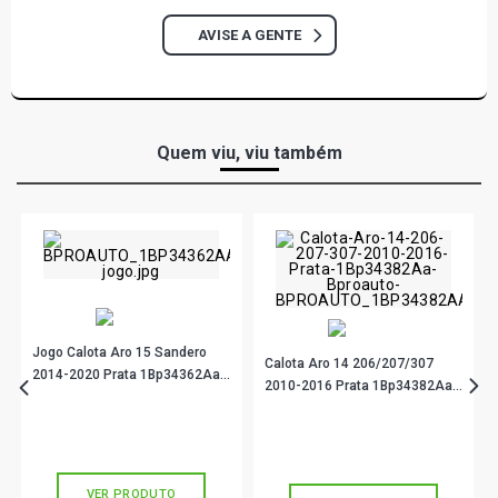
AVISE A GENTE
Quem viu, viu também
Jogo Calota Aro 15 Sandero
Calota Aro 14 206/207/307
2014-2020 Prata 1Bp34362Aa
2010-2016 Prata 1Bp34382Aa
Bproauto
Bproauto
R$ 141,76
no PIX
R$ 21,90
no PIX
Ou
R$ 141,76
em até 4x de
R$ 35,44
Ou
R$ 21,90
em até 2x de
R$ 10,95
sem juros
sem juros
VER PRODUTO