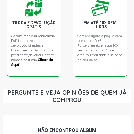
VERONA GLX SEDAN 1.8 8V AP (1990 - 1996)
VERONA LX SEDAN 1.8 8V AP (1989 - 1996)
TROCA E DEVOLUÇÃO
EM ATÉ 10X SEM
GRÁTIS
JUROS
Garantimos sua satisfação!
Compre agora e pague sem
GOL G1 CL HATCH 1.6 8V AP (1985 - 1994)
Política de troca e
preocupações!
devolução simples e
Parcelamento em até 10X
transparente. Se não for a
sem juros no cartão de
GOL G1 CLI HATCH 1.6 8V AP (1995 - 1996)
peça certa,devolva. Confira
crédito. Facilidade que cabe
nossas políticas
Clicando
no seu bolso.
Aqui!
GOL G1 FURGAO HATCH 1.6 8V AP (1985 - 1994)
GOL G1 GL HATCH 1.6 8V AP (1985 - 1994)
PERGUNTE E VEJA OPINIÕES DE QUEM JÁ
COMPROU
GOL G1 PLUS HATCH 1.6 8V AP (1984 - 1994)
GOL G1 CL HATCH 1.8 8V AP (1984 - 1996)
NÃO ENCONTROU
ALGUM