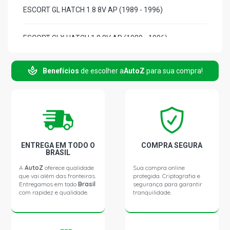
ESCORT GL HATCH 1.8 8V AP (1989 - 1996)
ESCORT GLX HATCH 1.8 8V AP (1989 - 1996)
ESCORT GUARUJA HATCH 1.8 8V AP (1989 - 1993)
Benefícios
de escolher a
AutoZ
para sua compra!
ESCORT LX HATCH 1.8 8V AP (1993 - 1995)
ESCORT XR3 HATCH 1.8 8V AP (1989 - 1994)
ENTREGA EM TODO O
COMPRA SEGURA
SCALA STD SW 1.8 8V AP (1991 - 1996)
BRASIL
A
AutoZ
oferece qualidade
Sua compra online
que vai além das fronteiras.
protegida. Criptografia e
SCALA 4X4 SW 1.8 8V AP (1991 - 1996)
Entregamos em todo
Brasil
segurança para garantir
com rapidez e qualidade.
tranquilidade.
VERONA GLX SEDAN 1.6 8V AP (1993 - 1996)